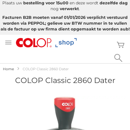
Plaats uw
bestelling voor 15u00
en deze wordt
dezelfde dag
nog
verwerkt
.
Facturen B2B moeten vanaf 01/01/2026 verplicht verstuurd
worden via PEPPOL; gelieve uw BTW nummer in te vullen
als de factuur op uw firma dient opgemaakt te worden aub!
Ga
naar
W
de
inhoud
Sea
Home
COLOP Classic 2860 Dater
COLOP Classic 2860 Dater
Ga
naar
het
einde
van
de