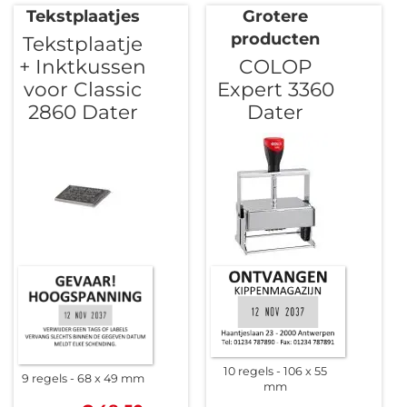
Tekstplaatjes
Grotere
producten
Tekstplaatje
+ Inktkussen
COLOP
voor Classic
Expert 3360
2860 Dater
Dater
10 regels
106 x 55
9 regels
68 x 49 mm
mm