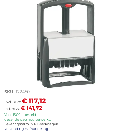
afbeeldingen-
gallerij
Ga
SKU
122450
naar
€ 117,12
het
€ 141,72
begin
van
Voor 15.00u besteld,
dezelfde dag nog verwerkt.
de
Leveringstermijn 1-3 werkdagen.
afbeeldingen-
Verzending + afhandeling.