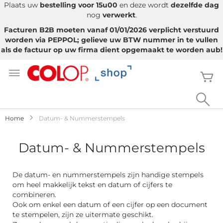
Plaats uw
bestelling voor 15u00
en deze wordt
dezelfde dag
nog
verwerkt
.
Facturen B2B moeten vanaf 01/01/2026 verplicht verstuurd
worden via PEPPOL; gelieve uw BTW nummer in te vullen
als de factuur op uw firma dient opgemaakt te worden aub!
Ga
naar
W
de
inhoud
Sea
Home
Datum- & Nummerstempels
Datum- & Nummerstempels
De datum- en nummerstempels zijn handige stempels
om heel makkelijk tekst en datum of cijfers te
combineren.
Ook om enkel een datum of een cijfer op een document
te stempelen, zijn ze uitermate geschikt.