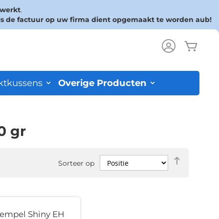
rwerkt
.
ls de factuur op uw firma dient opgemaakt te worden aub!
Wink
ch
ktkussens
Overige Producten
0 gr
Van
Sorteer op
hoog
naar
laag
sorteren
tempel Shiny EH