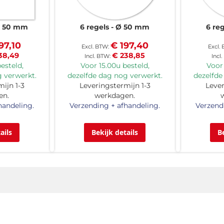
x 50 mm
6 regels
Ø 50 mm
6 re
97,10
€ 197,40
38,49
€ 238,85
esteld,
Voor 15.00u besteld,
Voor 
 verwerkt.
dezelfde dag nog verwerkt.
dezelfde
ijn 1-3
Leveringstermijn 1-3
Lever
en.
werkdagen.
handeling.
Verzending + afhandeling.
Verzend
ails
Bekijk details
B