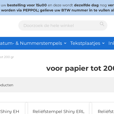
s uw
bestelling voor 15u00
en deze wordt
dezelfde dag
nog
ve
d worden via PEPPOL; gelieve uw BTW nummer in te vullen a
Sear
Search
atum- & Nummerstempels
Tekstplaatjes
In
tot 200 gr
voor papier tot 20
oducten
 Shiny EH
Reliëfstempel Shiny ERL
Reliëfs