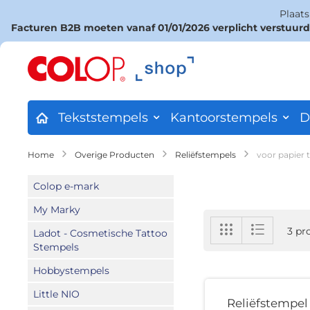
Plaat
Facturen B2B moeten vanaf 01/01/2026 verplicht verstuur
Ga
naar
de
inhoud
Tekststempels
Kantoorstempels
D
Home
Overige Producten
Reliëfstempels
voor papier 
Colop e-mark
My Marky
Tonen
Foto-
Lijst
3
pr
Ladot - Cosmetische Tattoo
tabel
als
Stempels
Hobbystempels
Little NIO
Reliëfstempel