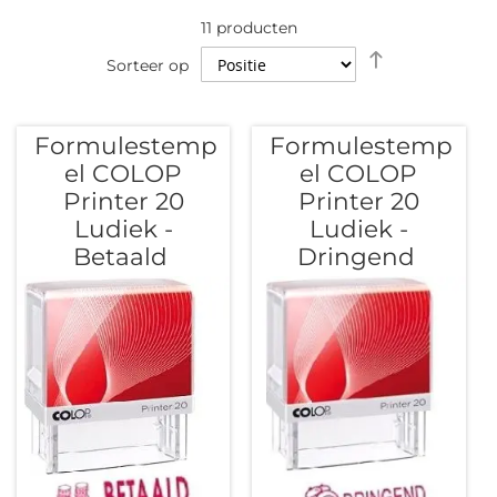
11
producten
Van
Sorteer op
hoog
naar
laag
Formulestemp
Formulestemp
sorteren
el COLOP
el COLOP
Printer 20
Printer 20
Ludiek -
Ludiek -
Betaald
Dringend