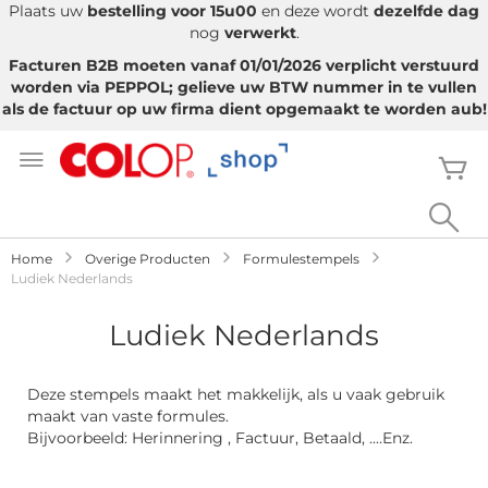
Plaats uw
bestelling voor 15u00
en deze wordt
dezelfde dag
nog
verwerkt
.
Facturen B2B moeten vanaf 01/01/2026 verplicht verstuurd
worden via PEPPOL; gelieve uw BTW nummer in te vullen
als de factuur op uw firma dient opgemaakt te worden aub!
Ga
naar
W
de
inhoud
Sea
Home
Overige Producten
Formulestempels
Ludiek Nederlands
Ludiek Nederlands
Deze stempels maakt het makkelijk, als u vaak gebruik
maakt van vaste formules.
Bijvoorbeeld: Herinnering , Factuur, Betaald, ....Enz.