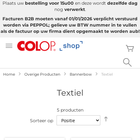
Plaats uw
bestelling voor 15u00
en deze wordt
dezelfde dag
nog
verwerkt
.
Facturen B2B moeten vanaf 01/01/2026 verplicht verstuurd
worden via PEPPOL; gelieve uw BTW nummer in te vullen
als de factuur op uw firma dient opgemaakt te worden aub!
Ga
naar
W
de
inhoud
Sea
Home
Overige Producten
Bannerbow
Textiel
Textiel
5
producten
Van
Sorteer op
hoog
naar
laag