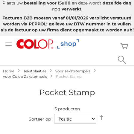
Plaats uw
bestelling voor 15u00
en deze wordt
dezelfde dag
nog
verwerkt
.
Facturen B2B moeten vanaf 01/01/2026 verplicht verstuurd
worden via PEPPOL; gelieve uw BTW nummer in te vullen
als de factuur op uw firma dient opgemaakt te worden aub!
Ga
naar
W
de
inhoud
Sea
Home
Tekstplaatjes
voor Tekststempels
voor Colop Zakstempels
Pocket Stamp
Pocket Stamp
5
producten
Van
Sorteer op
hoog
naar
laag