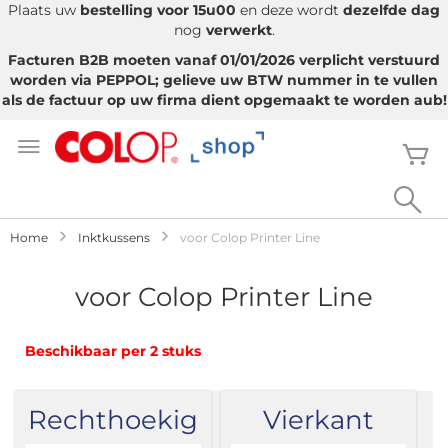
Plaats uw
bestelling voor 15u00
en deze wordt
dezelfde dag
nog
verwerkt
.
Facturen B2B moeten vanaf 01/01/2026 verplicht verstuurd
worden via PEPPOL; gelieve uw BTW nummer in te vullen
als de factuur op uw firma dient opgemaakt te worden aub!
Ga
naar
W
de
inhoud
Sea
Home
Inktkussens
voor Colop Printer Line
voor Colop Printer Line
Beschikbaar per 2 stuks
Rechthoekig
Vierkant