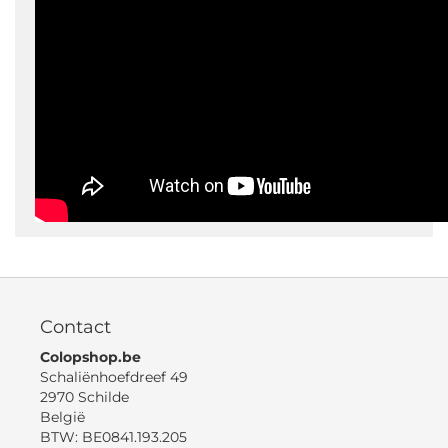
Contact
Colopshop.be
Schaliënhoefdreef 49
2970 Schilde
België
BTW: BE0841.193.205