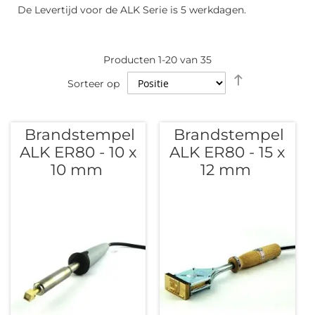
De Levertijd voor de ALK Serie is 5 werkdagen.
Producten
1
-
20
van
35
Van
Sorteer op
hoog
naar
laag
Brandstempel
Brandstempel
sorteren
ALK ER80 - 10 x
ALK ER80 - 15 x
10 mm
12 mm