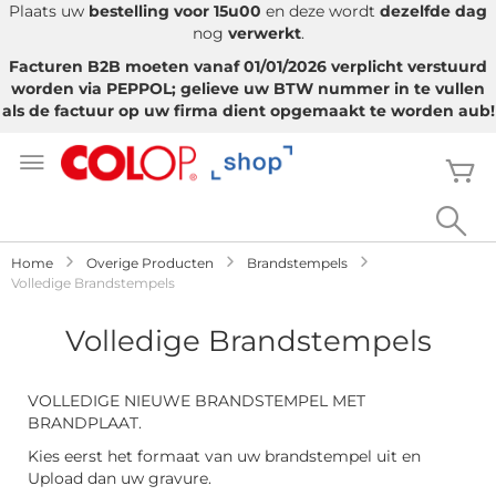
Plaats uw
bestelling voor 15u00
en deze wordt
dezelfde dag
nog
verwerkt
.
Facturen B2B moeten vanaf 01/01/2026 verplicht verstuurd
worden via PEPPOL; gelieve uw BTW nummer in te vullen
als de factuur op uw firma dient opgemaakt te worden aub!
Ga
naar
W
de
inhoud
Sea
Home
Overige Producten
Brandstempels
Volledige Brandstempels
Volledige Brandstempels
VOLLEDIGE NIEUWE BRANDSTEMPEL MET
BRANDPLAAT.
Kies eerst het formaat van uw brandstempel uit en
Upload dan uw gravure.