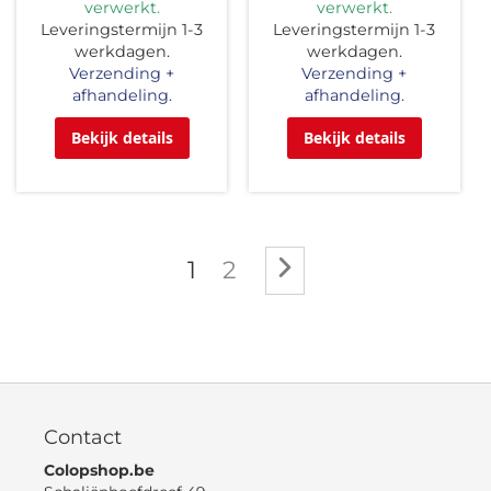
verwerkt.
verwerkt.
Leveringstermijn 1-3
Leveringstermijn 1-3
werkdagen.
werkdagen.
Verzending +
Verzending +
afhandeling.
afhandeling.
Bekijk details
Bekijk details
Pagina
U lees momenteel pagin
Pagina
Pagina
Volgende
1
2
Contact
Colopshop.be