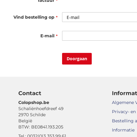
factuur
Vind bestelling op
E-mail
Doorgaan
Contact
Informat
Colopshop.be
Algemene 
Schaliënhoefdreef 49
Privacy- en
2970 Schilde
België
Bestelling 
BTW: BE0841.193.205
Informatie
Tel.: 0032(0)3 353.99.61