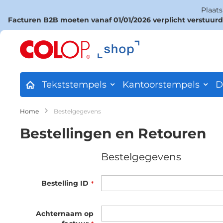
Plaat
Facturen B2B moeten vanaf 01/01/2026 verplicht verstuur
Ga
naar
de
inhoud
Tekststempels
Kantoorstempels
D
Home
Bestelgegevens
Bestellingen en Retouren
Bestelgegevens
Bestelling ID
Achternaam op