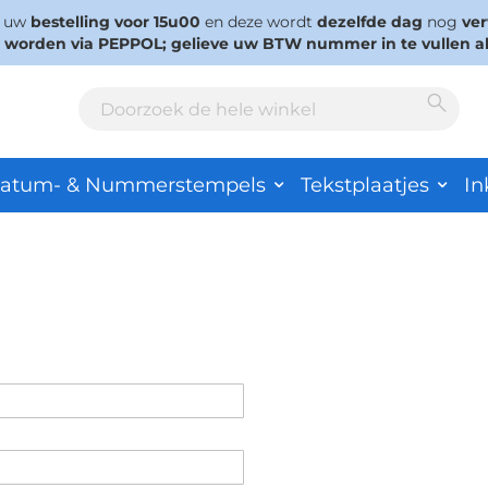
s uw
bestelling voor 15u00
en deze wordt
dezelfde dag
nog
ve
d worden via PEPPOL; gelieve uw BTW nummer in te vullen a
Sear
Search
atum- & Nummerstempels
Tekstplaatjes
In