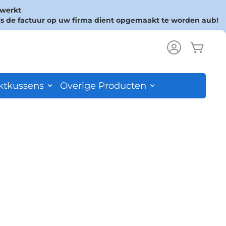
rwerkt
.
ls de factuur op uw firma dient opgemaakt te worden aub!
Wink
ch
ktkussens
Overige Producten