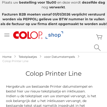
Plaats uw
bestelling voor 15u00
en deze wordt
dezelfde dag
nog
verwerkt
.
Facturen B2B moeten vanaf 01/01/2026 verplicht verstuurd
worden via PEPPOL; gelieve uw BTW nummer in te vullen
als de factuur op uw firma dient opgemaakt te worden aub!
Ga
naar
W
de
inhoud
Sea
Home
Tekstplaatjes
voor Datumstempels
Colop Printer Line
Colop Printer Line
Hergebruik uw bestaande Printer datumstempel en
bestel hier uw nieuw tekstplaatje en inktkussen.
Indien u de tekstplaat van uw stempel vervangt, is het
ook belangrijk dat u het inktkussen vervangt, de
bestaande tekst staat namelijk ingedrukt in het