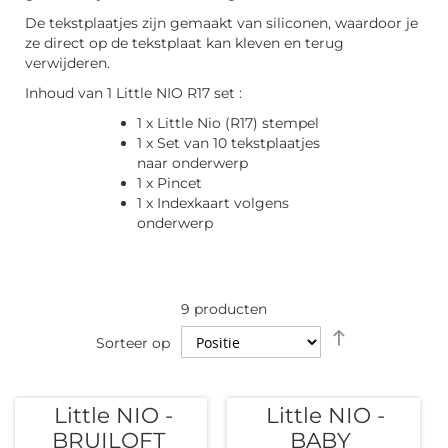
De tekstplaatjes zijn gemaakt van siliconen, waardoor je
ze direct op de tekstplaat kan kleven en terug
verwijderen.
Inhoud van 1 Little NIO R17 set :
1 x Little Nio (R17) stempel
1 x Set van 10 tekstplaatjes
naar onderwerp
1 x Pincet
1 x Indexkaart volgens
onderwerp
9
producten
Van
Sorteer op
hoog
naar
laag
Little NIO -
Little NIO -
sorteren
BRUILOFT
BABY