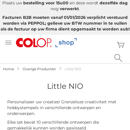
Plaats uw
bestelling voor 15u00
en deze wordt
dezelfde dag
nog
verwerkt
.
Facturen B2B moeten vanaf 01/01/2026 verplicht verstuurd
worden via PEPPOL; gelieve uw BTW nummer in te vullen
als de factuur op uw firma dient opgemaakt te worden aub!
Ga
naar
W
de
inhoud
Sea
Home
Overige Producten
Little NIO
Little NIO
Personaliseer uw creaties! Grenzeloze creativiteit met
hobbystempels in verschillende ontwerpen en
onderwerpen.
Elke set bevat 10 verschillende ontwerpen die
gemakkelijk kunnen worden gewisseld.