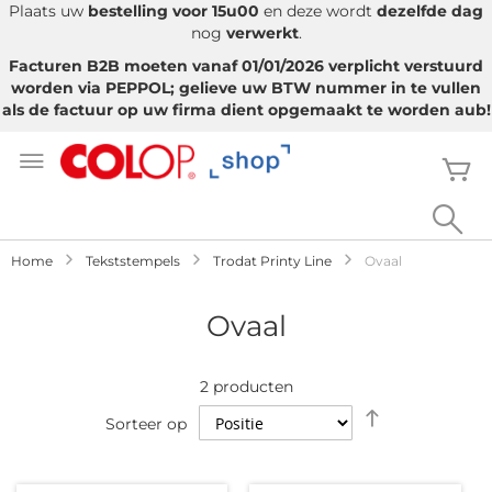
Plaats uw
bestelling voor 15u00
en deze wordt
dezelfde dag
nog
verwerkt
.
Facturen B2B moeten vanaf 01/01/2026 verplicht verstuurd
worden via PEPPOL; gelieve uw BTW nummer in te vullen
als de factuur op uw firma dient opgemaakt te worden aub!
Ga
naar
W
de
inhoud
Sea
Home
Tekststempels
Trodat Printy Line
Ovaal
Ovaal
2
producten
Van
Sorteer op
hoog
naar
laag