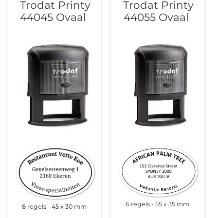
Trodat Printy
Trodat Printy
sorteren
44045 Ovaal
44055 Ovaal
6 regels
55 x 35 mm
8 regels
45 x 30 mm