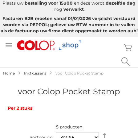
Plaats uw
bestelling voor 15u00
en deze wordt
dezelfde dag
nog
verwerkt
.
Facturen B2B moeten vanaf 01/01/2026 verplicht verstuurd
worden via PEPPOL; gelieve uw BTW nummer in te vullen
als de factuur op uw firma dient opgemaakt te worden aub!
Ga
naar
W
de
inhoud
Sea
Home
Inktkussens
voor Colop Pocket Stamp
voor Colop Pocket Stamp
Per 2 stuks
5
producten
Van
Sorteer op