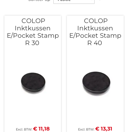
hoog
naar
laag
COLOP
COLOP
sorteren
Inktkussen
Inktkussen
E/Pocket Stamp
E/Pocket Stamp
R 30
R 40
€ 11,18
€ 13,31