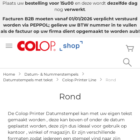
Plaats uw
bestelling voor 15u00
en deze wordt
dezelfde dag
nog
verwerkt
.
Facturen B2B moeten vanaf 01/01/2026 verplicht verstuurd
worden via PEPPOL; gelieve uw BTW nummer in te vullen
als de factuur op uw firma dient opgemaakt te worden aub!
Ga
naar
W
de
inhoud
Sea
Home
Datum- & Nummerstempels
Datumstempels met tekst
Colop Printer Line
Rond
Rond
De Colop Printer Datumstempel kan met uw eigen tekst
gemaakt worden , deze kan boven of onder de datum
geplaatst worden, deze zijn dus ideaal voor gebruik op
kantoor , winkel of magazijn. Er zijn verschillende
formaten zodat iedereen een stempel vind naar zijn