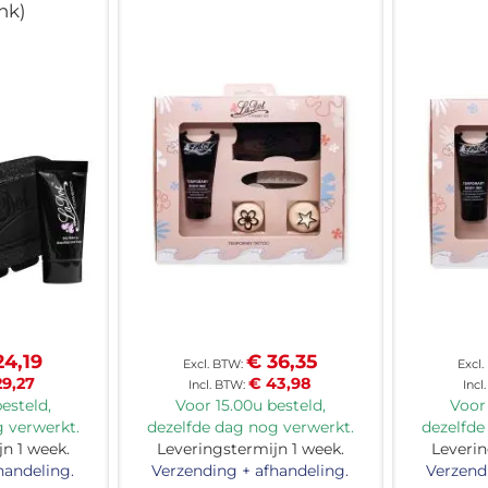
nk)
24,19
€ 36,35
29,27
€ 43,98
esteld,
Voor 15.00u besteld,
Voor 
 verwerkt.
dezelfde dag nog verwerkt.
dezelfde
n 1 week.
Leveringstermijn 1 week.
Leverin
handeling.
Verzending + afhandeling.
Verzend