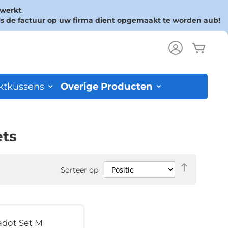
rwerkt
.
ls de factuur op uw firma dient opgemaakt te worden aub!
Wink
ch
ktkussens
Overige Producten
ets
Van
Sorteer op
hoog
naar
laag
sorteren
adot Set M