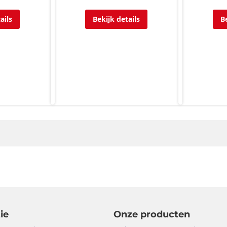
ails
Bekijk details
B
ie
Onze producten