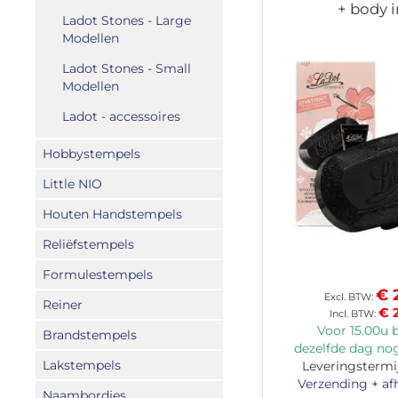
+ body i
Ladot Stones - Large
Modellen
Ladot Stones - Small
Modellen
Ladot - accessoires
Hobbystempels
Little NIO
Houten Handstempels
Reliëfstempels
Formulestempels
€ 
Reiner
€ 
Voor 15.00u b
Brandstempels
dezelfde dag nog
Lakstempels
Leveringstermij
Verzending + af
Naambordjes