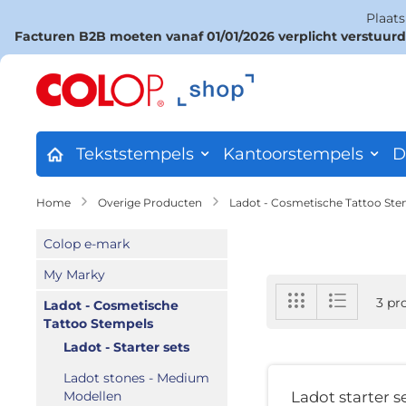
Plaat
Facturen B2B moeten vanaf 01/01/2026 verplicht verstuur
Ga
naar
de
inhoud
Tekststempels
Kantoorstempels
D
Home
Overige Producten
Ladot - Cosmetische Tattoo St
Colop e-mark
My Marky
Tonen
Foto-
Lijst
3
pr
Ladot - Cosmetische
tabel
als
Tattoo Stempels
Ladot - Starter sets
Ladot stones - Medium
Modellen
Ladot starter s