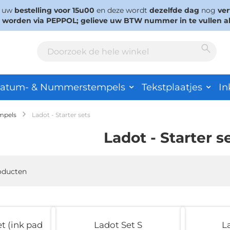
s uw
bestelling voor 15u00
en deze wordt
dezelfde dag
nog
ve
d worden via PEPPOL; gelieve uw BTW nummer in te vullen a
Sear
Search
atum- & Nummerstempels
Tekstplaatjes
In
empels
Ladot - Starter sets
Ladot - Starter s
oducten
et (ink pad
Ladot Set S
L