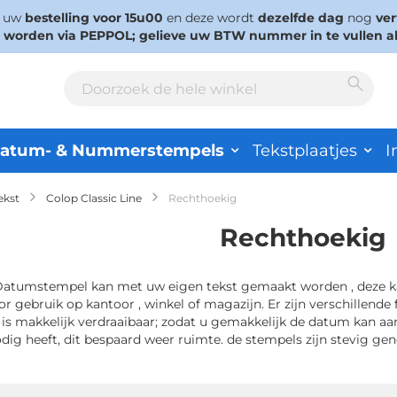
s uw
bestelling voor 15u00
en deze wordt
dezelfde dag
nog
ve
d worden via PEPPOL; gelieve uw BTW nummer in te vullen a
Sear
Search
atum- & Nummerstempels
Tekstplaatjes
I
ekst
Colop Classic Line
Rechthoekig
Rechthoekig
Datumstempel kan met uw eigen tekst gemaakt worden , deze k
oor gebruik op kantoor , winkel of magazijn. Er zijn verschillend
is makkelijk verdraaibaar; zodat u gemakkelijk de datum kan aan
odig heeft, dit bespaard weer ruimte. de stempels zijn stevig g