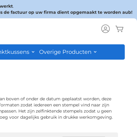
rwerkt
.
ls de factuur op uw firma dient opgemaakt te worden aub!
Wink
ch
nktkussens
Overige Producten
an boven of onder de datum geplaatst worden, deze
e formaten zodat iedereen een stempel vind naar zijn
passen. Het zijn zelfinktende stempels zodat u geen
enoeg voor dagelijks gebruik in drukke werkomgeving.