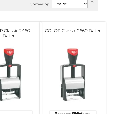
Van
Sorteer op
hoog
naar
laag
sorteren
 Classic 2460
COLOP Classic 2660 Dater
Dater