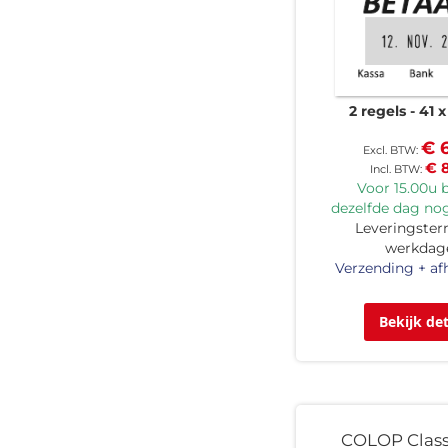
2 regels
41 
€ 
€ 
Voor 15.00u b
dezelfde dag nog
Leveringsterm
werkdag
Verzending + af
Bekijk det
COLOP Class