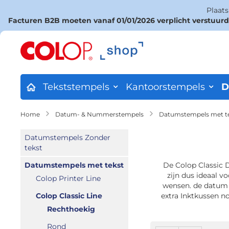
Plaat
Facturen B2B moeten vanaf 01/01/2026 verplicht verstuur
Ga
naar
de
inhoud
Tekststempels
Kantoorstempels
D
Home
Datum- & Nummerstempels
Datumstempels met t
Datumstempels Zonder
tekst
Datumstempels met tekst
De Colop Classic 
zijn dus ideaal v
Colop Printer Line
wensen. de datum 
Colop Classic Line
extra Inktkussen n
Rechthoekig
Rond