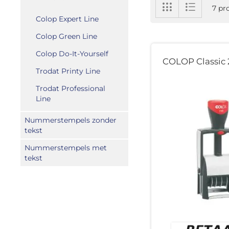
Tonen
Foto-
Lijst
7
pr
tabel
als
Colop Expert Line
Colop Green Line
Colop Do-It-Yourself
COLOP Classic 
Trodat Printy Line
Trodat Professional
Line
Nummerstempels zonder
tekst
Nummerstempels met
tekst