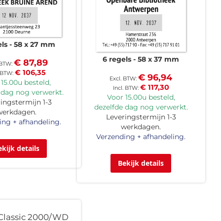
els
58 x 27 mm
6 regels
58 x 37 mm
€ 87,89
€ 106,35
€ 96,94
15.00u besteld,
€ 117,30
 dag nog verwerkt.
Voor 15.00u besteld,
ingstermijn 1-3
dezelfde dag nog verwerkt.
werkdagen.
Leveringstermijn 1-3
ing + afhandeling.
werkdagen.
Verzending + afhandeling.
ekijk details
Bekijk details
lassic 2000/WD