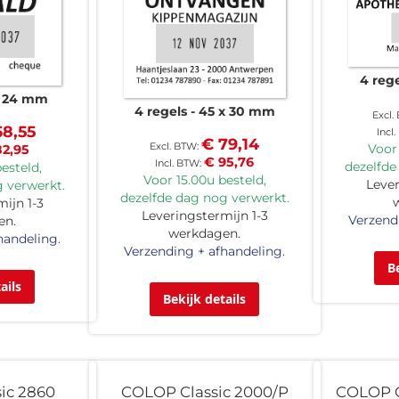
4 reg
x 24 mm
4 regels
45 x 30 mm
68,55
€ 79,14
Voor 
82,95
€ 95,76
dezelfde
esteld,
Voor 15.00u besteld,
Lever
 verwerkt.
dezelfde dag nog verwerkt.
ijn 1-3
Leveringstermijn 1-3
Verzend
en.
werkdagen.
handeling.
Verzending + afhandeling.
B
ails
Bekijk details
ic 2860
COLOP Classic 2000/P
COLOP C