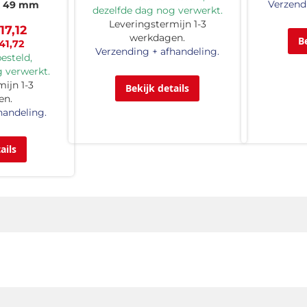
Verzend
x 49 mm
dezelfde dag nog verwerkt.
Leveringstermijn 1-3
17,12
werkdagen.
B
41,72
Verzending + afhandeling.
esteld,
 verwerkt.
ijn 1-3
Bekijk details
en.
handeling.
ails