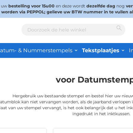
s uw
bestelling voor 15u00
en deze wordt
dezelfde dag
nog
ve
d worden via PEPPOL; gelieve uw BTW nummer in te vullen a
Sear
Search
atum- & Nummerstempels
Tekstplaatjes
I
voor Datumstemp
Hergebruik uw bestaande stempel en bestel hier uw nieuw 
atumblok kan niet vervangen worden, als de jaarband verlopen i
laat van uw stempel vervangt, is het ook belangrijk dat u het in
ingedrukt in het inktkussen.