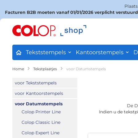
Plaat
Facturen B2B moeten vanaf 01/01/2026 verplicht verstuur
Ga
naar
de
inhoud
Tekststempels
Kantoorstempels
D
Home
Tekstplaatjes
voor Datumstempels
voor Tekststempels
voor Kantoorstempels
voor Datumstempels
De D
Colop Printer Line
Indien u de tekstp
Colop Classic Line
Colop Expert Line