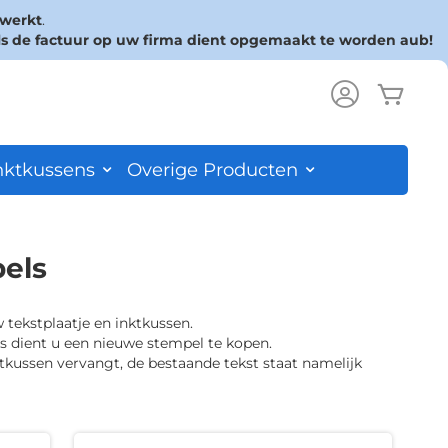
rwerkt
.
ls de factuur op uw firma dient opgemaakt te worden aub!
Wink
ch
nktkussens
Overige Producten
els
tekstplaatje en inktkussen.
s dient u een nieuwe stempel te kopen.
ktkussen vervangt, de bestaande tekst staat namelijk