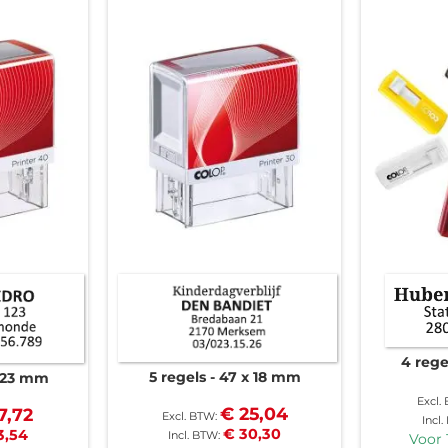
4 rege
5 regels
47 x 18 mm
 23 mm
€ 25,04
7,72
€ 30,30
3,54
Voor 