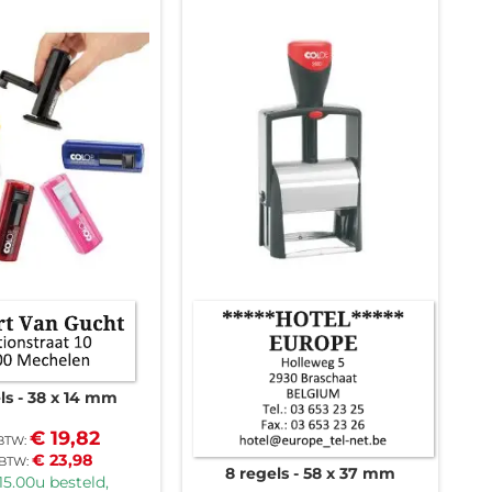
ls
38 x 14 mm
€ 19,82
€ 23,98
8 regels
58 x 37 mm
15.00u besteld,