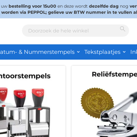
s uw
bestelling voor 15u00
en deze wordt
dezelfde dag
nog
ve
d worden via PEPPOL; gelieve uw BTW nummer in te vullen a
Sear
Search
atum- & Nummerstempels
Tekstplaatjes
In