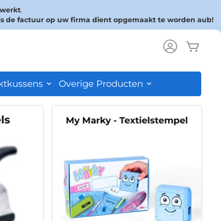
rwerkt
.
ls de factuur op uw firma dient opgemaakt te worden aub!
Wink
ch
ktkussens
Overige Producten