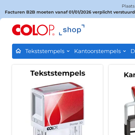
Plaat
Facturen B2B moeten vanaf 01/01/2026 verplicht verstuur
Ga
naar
de
inhoud
Tekststempels
Kantoorstempels
D