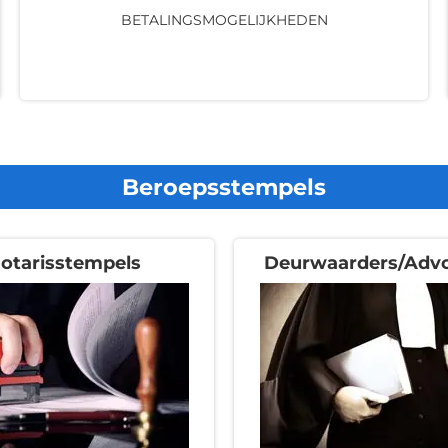
BETALINGSMOGELIJKHEDEN
Beroepsstempels
otarisstempels
Deurwaarders/Adv