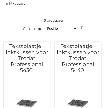
inktkussen.
5
producten
Van
Sorteer op
hoog
naar
laag
Tekstplaatje +
Tekstplaatje +
sorteren
Inktkussen voor
Inktkussen voor
Trodat
Trodat
Professional
Professional
5430
5440