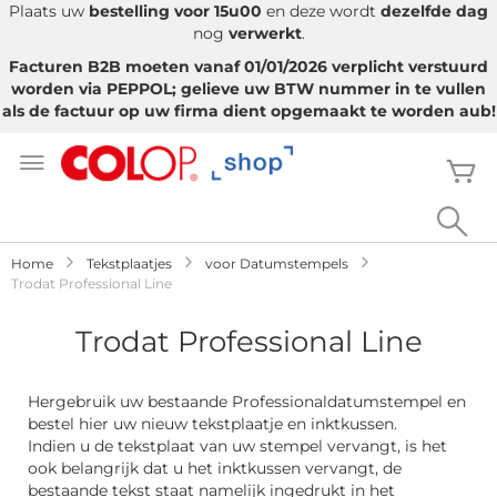
Plaats uw
bestelling voor 15u00
en deze wordt
dezelfde dag
nog
verwerkt
.
Facturen B2B moeten vanaf 01/01/2026 verplicht verstuurd
worden via PEPPOL; gelieve uw BTW nummer in te vullen
als de factuur op uw firma dient opgemaakt te worden aub!
Ga
naar
W
de
inhoud
Sea
Home
Tekstplaatjes
voor Datumstempels
Trodat Professional Line
Trodat Professional Line
Hergebruik uw bestaande Professionaldatumstempel en
bestel hier uw nieuw tekstplaatje en inktkussen.
Indien u de tekstplaat van uw stempel vervangt, is het
ook belangrijk dat u het inktkussen vervangt, de
bestaande tekst staat namelijk ingedrukt in het