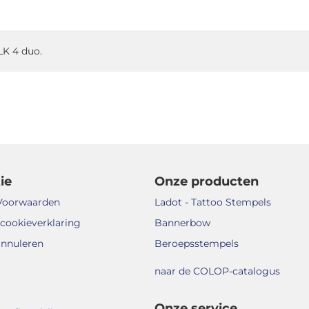
LK 4 duo.
ie
Onze producten
Voorwaarden
Ladot - Tattoo Stempels
 cookieverklaring
Bannerbow
annuleren
Beroepsstempels
naar de COLOP-catalogus
Onze service