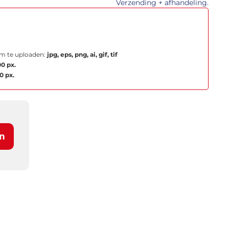
Verzending + afhandeling.
m te uploaden:
jpg, eps, png, ai, gif, tif
0 px.
0 px.
n