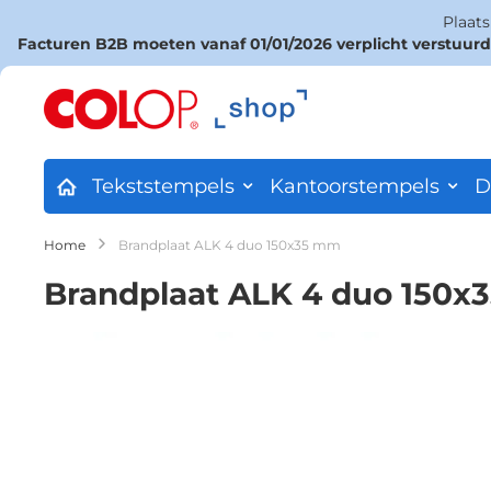
Plaat
Facturen B2B moeten vanaf 01/01/2026 verplicht verstuur
Ga
naar
de
inhoud
Tekststempels
Kantoorstempels
D
Home
Brandplaat ALK 4 duo 150x35 mm
Brandplaat ALK 4 duo 150
Ga
naar
het
einde
van
de
afbeeldingen-