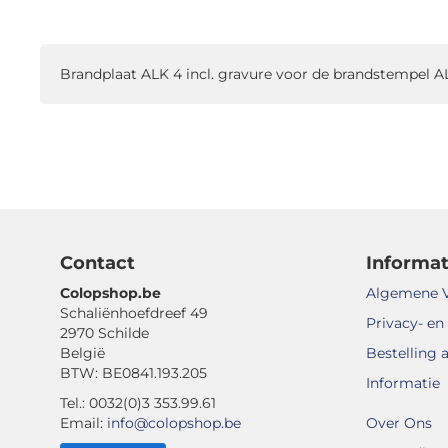
naar
het
begin
Brandplaat ALK 4 incl. gravure voor de brandstempel A
van
de
afbeeldingen-
gallerij
Contact
Informat
Colopshop.be
Algemene 
Schaliënhoefdreef 49
Privacy- en
2970 Schilde
België
Bestelling 
BTW: BE0841.193.205
Informatie
Tel.: 0032(0)3 353.99.61
Email:
info@colopshop.be
Over Ons