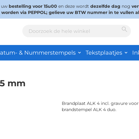
s uw
bestelling voor 15u00
en deze wordt
dezelfde dag
nog
ve
d worden via PEPPOL; gelieve uw BTW nummer in te vullen a
Sear
Search
atum- & Nummerstempels
Tekstplaatjes
In
x35 mm
Brandplaat ALK 4 incl. gravure voor
brandstempel ALK 4 duo.