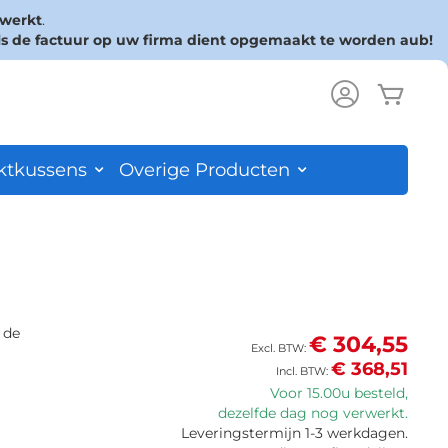
rwerkt
.
ls de factuur op uw firma dient opgemaakt te worden aub!
Wink
ch
ktkussens
Overige Producten
 de
€ 304,55
€ 368,51
Voor 15.00u besteld,
dezelfde dag nog verwerkt.
Leveringstermijn 1-3 werkdagen.