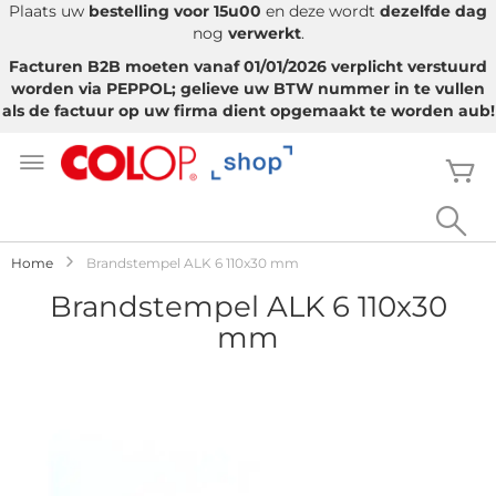
Plaats uw
bestelling voor 15u00
en deze wordt
dezelfde dag
nog
verwerkt
.
Facturen B2B moeten vanaf 01/01/2026 verplicht verstuurd
worden via PEPPOL; gelieve uw BTW nummer in te vullen
als de factuur op uw firma dient opgemaakt te worden aub!
Ga
naar
W
de
inhoud
Sea
Home
Brandstempel ALK 6 110x30 mm
Brandstempel ALK 6 110x30
mm
Ga
naar
het
einde
van