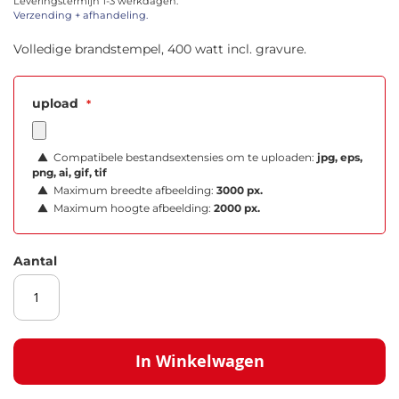
Leveringstermijn 1-3 werkdagen.
afbeeldingen-
Verzending + afhandeling.
gallerij
Volledige brandstempel, 400 watt incl. gravure.
upload
Compatibele bestandsextensies om te uploaden:
jpg, eps,
png, ai, gif, tif
Maximum breedte afbeelding:
3000 px.
Maximum hoogte afbeelding:
2000 px.
Aantal
In Winkelwagen