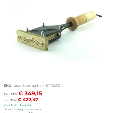
de
afbeeldingen-
gallerij
Ga
SKU
brandstempel-alk-6-110x30
naar
€ 349,15
het
€ 422,47
begin
van
Voor 15.00u besteld,
dezelfde dag nog verwerkt.
de