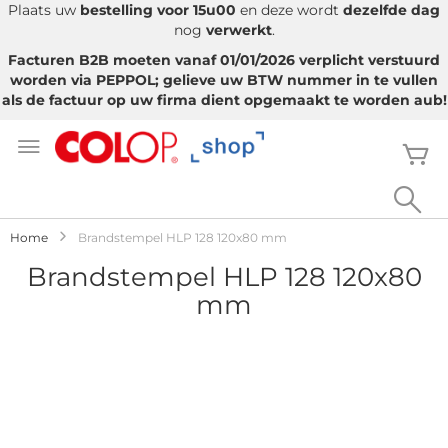
Plaats uw
bestelling voor 15u00
en deze wordt
dezelfde dag
nog
verwerkt
.
Facturen B2B moeten vanaf 01/01/2026 verplicht verstuurd
worden via PEPPOL; gelieve uw BTW nummer in te vullen
als de factuur op uw firma dient opgemaakt te worden aub!
Ga
naar
W
de
inhoud
Sea
Home
Brandstempel HLP 128 120x80 mm
Brandstempel HLP 128 120x80
mm
Ga
naar
het
einde
van