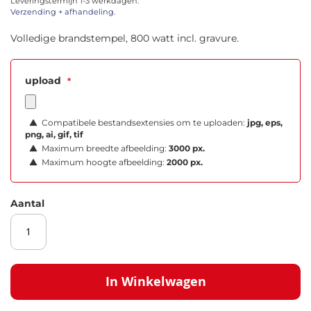
Leveringstermijn 1-3 werkdagen.
afbeeldingen-
Verzending + afhandeling.
gallerij
Volledige brandstempel, 800 watt incl. gravure.
upload
Compatibele bestandsextensies om te uploaden:
jpg, eps,
png, ai, gif, tif
Maximum breedte afbeelding:
3000 px.
Maximum hoogte afbeelding:
2000 px.
Aantal
In Winkelwagen