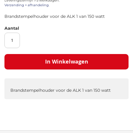
Leveringstermijn 1-3 werkdagen.
afbeeldingen-
Verzending + afhandeling.
gallerij
Brandstempelhouder voor de ALK 1 van 150 watt
Aantal
In Winkelwagen
Brandstempelhouder voor de ALK 1 van 150 watt