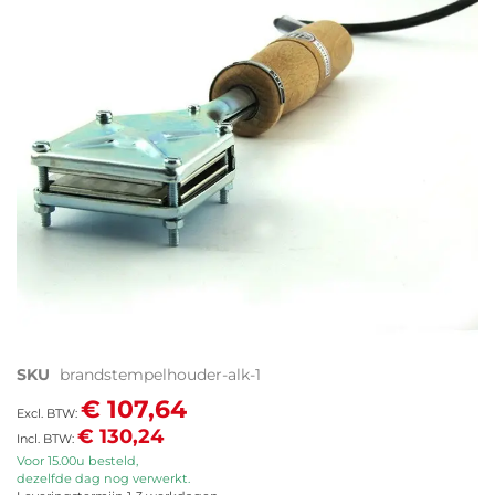
de
afbeeldingen-
gallerij
Ga
SKU
brandstempelhouder-alk-1
naar
€ 107,64
het
€ 130,24
begin
van
Voor 15.00u besteld,
dezelfde dag nog verwerkt.
de