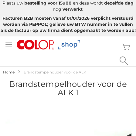
Plaats uw
bestelling voor 15u00
en deze wordt
dezelfde dag
nog
verwerkt
.
Facturen B2B moeten vanaf 01/01/2026 verplicht verstuurd
worden via PEPPOL; gelieve uw BTW nummer in te vullen
als de factuur op uw firma dient opgemaakt te worden aub!
Ga
naar
W
de
inhoud
Sea
Home
Brandstempelhouder voor de ALK 1
Brandstempelhouder voor de
ALK 1
Ga
naar
het
einde
van