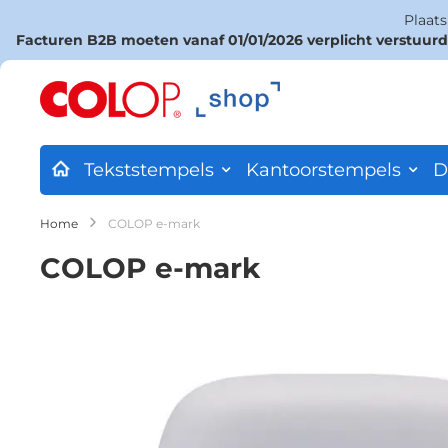
Plaat
Facturen B2B moeten vanaf 01/01/2026 verplicht verstuur
Ga
naar
de
inhoud
Tekststempels
Kantoorstempels
D
Home
COLOP e-mark
COLOP e-mark
Ga
naar
het
einde
van
de
afbeeldingen-