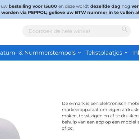
s uw
bestelling voor 15u00
en deze wordt
dezelfde dag
nog
ve
d worden via PEPPOL; gelieve uw BTW nummer in te vullen a
Sear
Search
atum- & Nummerstempels
Tekstplaatjes
In
De e-mark is een elektronisch mobi
markeerapparaat om eigen afdrukk
maken, te wijzigen en af ​​te drukke
behulp van een app op een mobiel 
of pc.