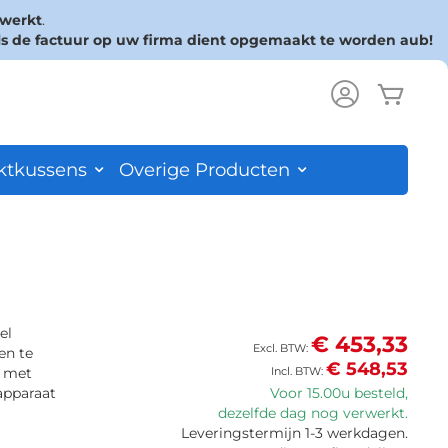
rwerkt
.
ls de factuur op uw firma dient opgemaakt te worden aub!
Wink
ch
ktkussens
Overige Producten
el
€ 453,33
en te
€ 548,53
n met
apparaat
Voor 15.00u besteld,
dezelfde dag nog verwerkt.
Leveringstermijn 1-3 werkdagen.