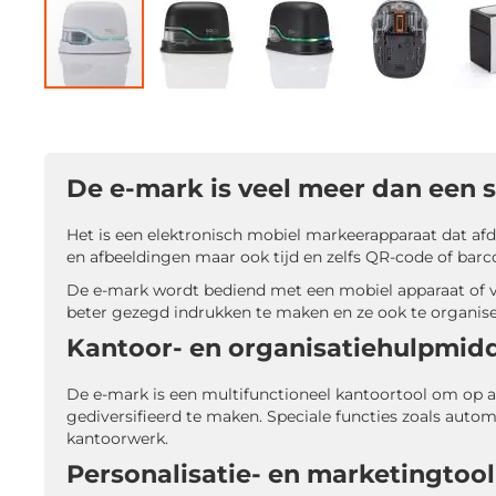
Ga
naar
het
begin
De e-mark is veel meer dan een 
van
de
afbeeldingen-
Het is een elektronisch mobiel markeerapparaat dat afd
gallerij
en afbeeldingen maar ook tijd en zelfs QR-code of barc
De e-mark wordt bediend met een mobiel apparaat of v
beter gezegd indrukken te maken en ze ook te organise
Kantoor- en organisatiehulpmid
De e-mark is een multifunctioneel kantoortool om op
gediversifieerd te maken. Speciale functies zoals auto
kantoorwerk.
Personalisatie- en marketingtool