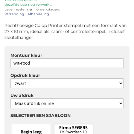
dezelfde dag nog verwerkt.
de
Leveringstermijn 1-3 werkdagen.
afbeeldingen-
Verzending + afhandeling.
gallerij
Rechthoekige Colop Printer stempel met een formaat van
27 x 10 mm, ideaal als naam- of controlestempel. inclusief
sleutelhanger
Montuur kleur
Opdruk kleur
Uw afdruk
SELECTEER EEN SJABLOON
Begin leeg