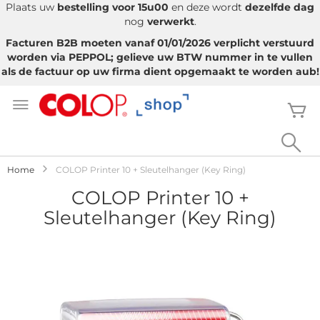
Plaats uw
bestelling voor 15u00
en deze wordt
dezelfde dag
nog
verwerkt
.
Facturen B2B moeten vanaf 01/01/2026 verplicht verstuurd
worden via PEPPOL; gelieve uw BTW nummer in te vullen
als de factuur op uw firma dient opgemaakt te worden aub!
Ga
naar
W
de
inhoud
Sea
Home
COLOP Printer 10 + Sleutelhanger (Key Ring)
COLOP Printer 10 +
Sleutelhanger (Key Ring)
Ga
naar
het
einde
van