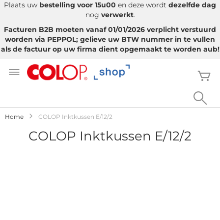
Plaats uw
bestelling voor 15u00
en deze wordt
dezelfde dag
nog
verwerkt
.
Facturen B2B moeten vanaf 01/01/2026 verplicht verstuurd
worden via PEPPOL; gelieve uw BTW nummer in te vullen
als de factuur op uw firma dient opgemaakt te worden aub!
Ga
naar
W
de
inhoud
Sea
Home
COLOP Inktkussen E/12/2
COLOP Inktkussen E/12/2
Ga
naar
het
einde
van
de