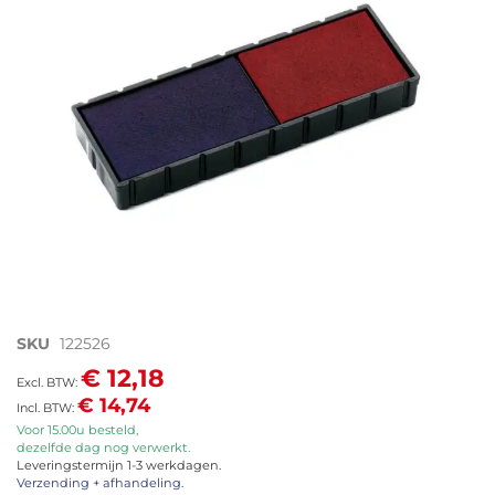
afbeeldingen-
gallerij
Ga
SKU
122526
naar
€ 12,18
het
€ 14,74
begin
van
Voor 15.00u besteld,
dezelfde dag nog verwerkt.
de
Leveringstermijn 1-3 werkdagen.
afbeeldingen-
Verzending + afhandeling.