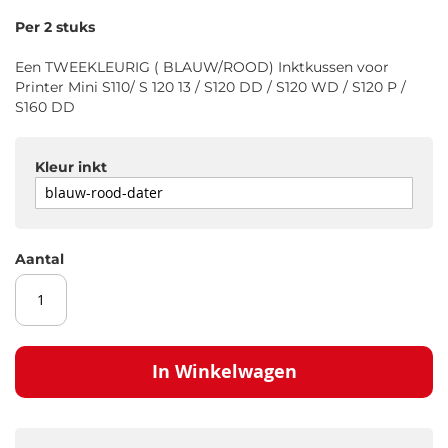
gallerij
Per 2 stuks
Een TWEEKLEURIG ( BLAUW/ROOD) Inktkussen voor
Printer Mini S110/ S 120 13 / S120 DD / S120 WD / S120 P /
S160 DD
Kleur inkt
Aantal
In Winkelwagen