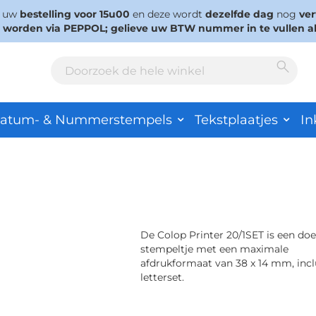
s uw
bestelling voor 15u00
en deze wordt
dezelfde dag
nog
ve
d worden via PEPPOL; gelieve uw BTW nummer in te vullen a
Sear
Search
atum- & Nummerstempels
Tekstplaatjes
In
De Colop Printer 20/1SET is een doe
stempeltje met een maximale
afdrukformaat van 38 x 14 mm, inclu
letterset.