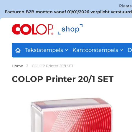
Plaat
Facturen B2B moeten vanaf 01/01/2026 verplicht verstuur
Ga
naar
de
inhoud
Tekststempels
Kantoorstempels
D
Home
COLOP Printer 20/1 SET
COLOP Printer 20/1 SET
Ga
naar
het
einde
van
de
afbeeldingen-