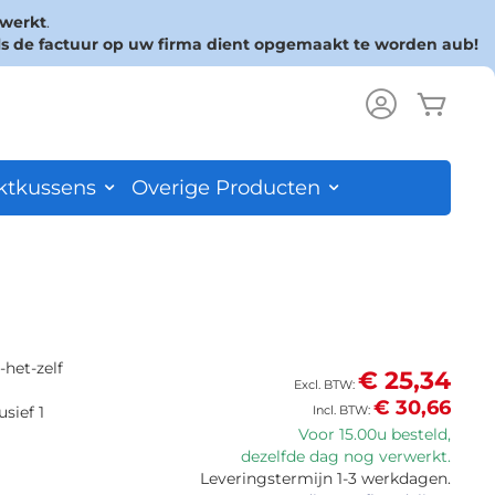
rwerkt
.
ls de factuur op uw firma dient opgemaakt te worden aub!
Wink
ch
ktkussens
Overige Producten
-het-zelf
€ 25,34
€ 30,66
sief 1
Voor 15.00u besteld,
dezelfde dag nog verwerkt.
Leveringstermijn 1-3 werkdagen.