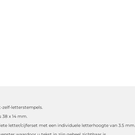
-zelf-letterstempels.
s 38 x 14 mm.
ete letter/cijferset met een individuele letterhoogte van 3.5 mm
enster waardoor u tekst in zijn geheel zichtbaar is.