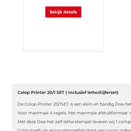
Bekijk details
Colop Printer 20/1 SET ( Inclusief letter/cijferset)
De Colop Printer 20/1SET is een klein en handig Doe-het
Voor maximaal 4 regels. Het maximale afdrukformaat i
Met deze Doe-het-zelf-letterstempel leveren wij 1 compl
Colop heeft als enige stempelfabrikant een groot indexv