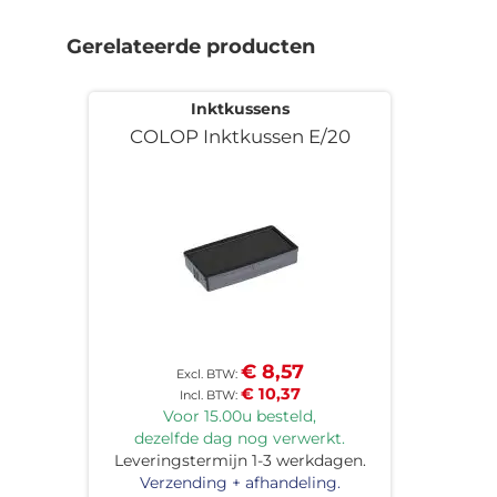
naar
het
Gerelateerde producten
begin
van
de
Inktkussens
afbeeldingen-
COLOP Inktkussen E/20
gallerij
€ 8,57
€ 10,37
Voor 15.00u besteld,
dezelfde dag nog verwerkt.
Leveringstermijn 1-3 werkdagen.
Verzending + afhandeling.