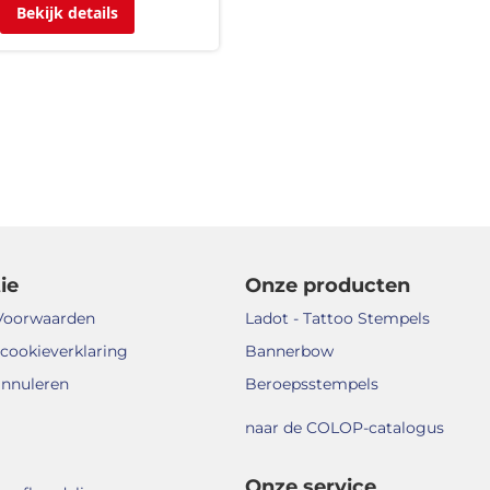
Bekijk details
ie
Onze producten
Voorwaarden
Ladot - Tattoo Stempels
 cookieverklaring
Bannerbow
annuleren
Beroepsstempels
naar de COLOP-catalogus
Onze service