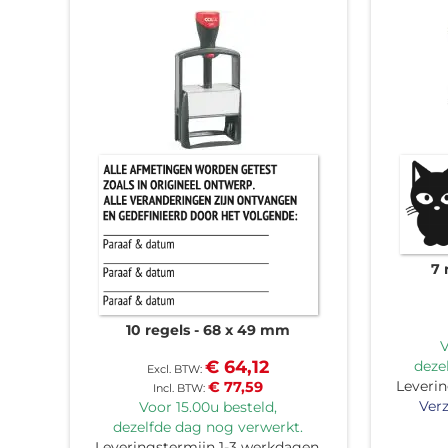
7 
10 regels
68 x 49 mm
V
€ 64,12
deze
Leverin
€ 77,59
Verz
Voor 15.00u besteld,
dezelfde dag nog verwerkt.
Leveringstermijn 1-3 werkdagen.