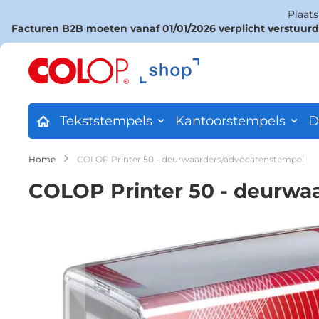
Plaat
Facturen B2B moeten vanaf 01/01/2026 verplicht verstuur
Ga
naar
de
inhoud
Tekststempels
Kantoorstempels
D
Home
COLOP Printer 50 - deurwaarders/advocatenstempel
COLOP Printer 50 - deurwa
Ga
naar
het
einde
van
de
afbeeldingen-