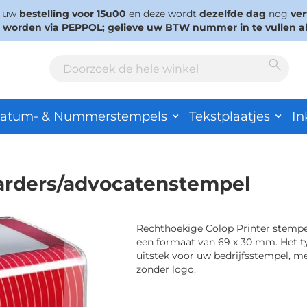
s uw
bestelling voor 15u00
en deze wordt
dezelfde dag
nog
ve
d worden via PEPPOL; gelieve uw BTW nummer in te vullen a
Sear
Search
atum- & Nummerstempels
Tekstplaatjes
In
arders/advocatenstempel
Rechthoekige Colop Printer stemp
een formaat van 69 x 30 mm. Het ty
uitstek voor uw bedrijfsstempel, me
zonder logo.