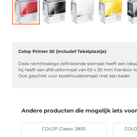
Ga
naar
het
begin
Colop Printer 50 (inclusief Tekstplaatje)
van
de
Deze rechthoekige zelfinktende stempel heeft een idea
afbeeldingen-
hij heeft een afdrukformaat van 69 x 30 mm hierdoor kan
gallerij
Ook geschikt voor boekhoudstempel met een kader.
Andere producten die mogelijk iets voor 
COLOP Classic 2800
COLOP