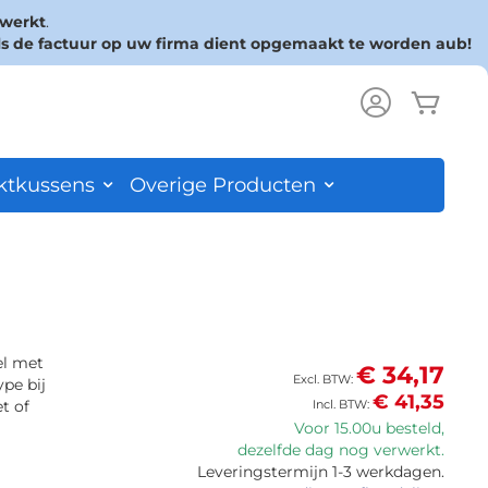
rwerkt
.
ls de factuur op uw firma dient opgemaakt te worden aub!
Wink
ch
ktkussens
Overige Producten
el met
€ 34,17
pe bij
€ 41,35
t of
Voor 15.00u besteld,
dezelfde dag nog verwerkt.
Leveringstermijn 1-3 werkdagen.