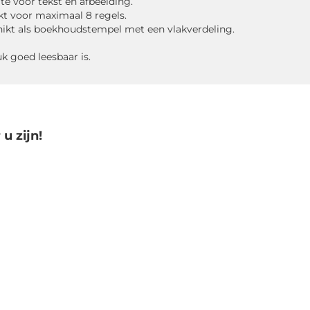
te voor tekst en afbeelding.
kt voor maximaal 8 regels.
chikt als boekhoudstempel met een vlakverdeling.
k goed leesbaar is.
u zijn!