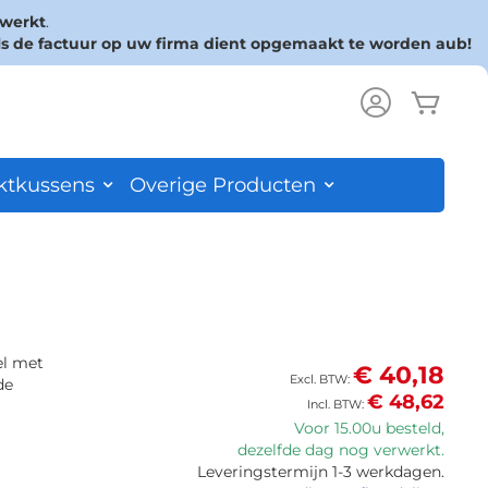
rwerkt
.
ls de factuur op uw firma dient opgemaakt te worden aub!
Wink
ch
ktkussens
Overige Producten
el met
€ 40,18
de
€ 48,62
Voor 15.00u besteld,
dezelfde dag nog verwerkt.
Leveringstermijn 1-3 werkdagen.