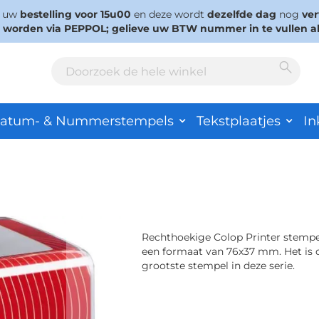
s uw
bestelling voor 15u00
en deze wordt
dezelfde dag
nog
ve
d worden via PEPPOL; gelieve uw BTW nummer in te vullen a
Sear
Search
atum- & Nummerstempels
Tekstplaatjes
In
Rechthoekige Colop Printer stemp
een formaat van 76x37 mm. Het is 
grootste stempel in deze serie.