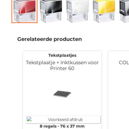
Ga
naar
het
Gerelateerde producten
begin
van
de
Tekstplaatjes
afbeeldingen-
Tekstplaatje + Inktkussen voor
COL
gallerij
Printer 60
8 regels
76 x 37 mm