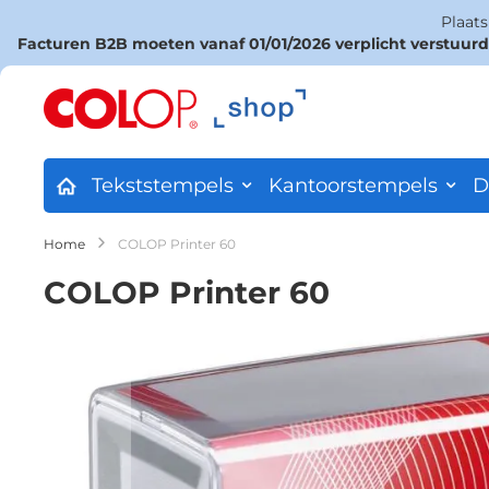
Plaat
Facturen B2B moeten vanaf 01/01/2026 verplicht verstuur
Ga
naar
de
inhoud
Tekststempels
Kantoorstempels
D
Home
COLOP Printer 60
COLOP Printer 60
Ga
naar
het
einde
van
de
afbeeldingen-