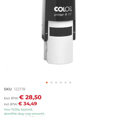
afbeeldingen-
gallerij
Ga
SKU
122178
naar
€ 28,50
het
€ 34,49
begin
van
Voor 15.00u besteld,
dezelfde dag nog verwerkt.
de