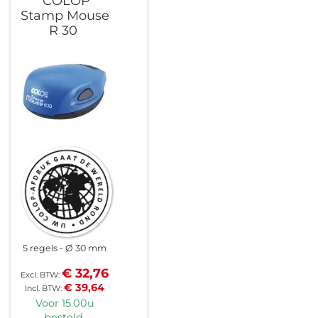
COLOP
Stamp Mouse
R 30
5 regels
Ø 30 mm
€ 32,76
€ 39,64
Voor 15.00u
besteld,