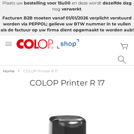
Plaats uw
bestelling voor 15u00
en deze wordt
dezelfde dag
nog
verwerkt
.
Facturen B2B moeten vanaf 01/01/2026 verplicht verstuurd
worden via PEPPOL; gelieve uw BTW nummer in te vullen
als de factuur op uw firma dient opgemaakt te worden aub!
Ga
naar
W
de
inhoud
Sea
Home
COLOP Printer R 17
COLOP Printer R 17
Ga
naar
het
einde
van
de