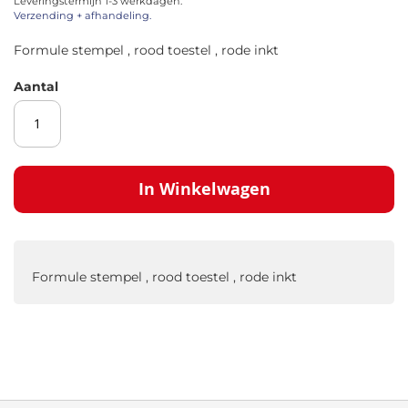
Leveringstermijn 1-3 werkdagen.
afbeeldingen-
Verzending + afhandeling.
gallerij
Formule stempel , rood toestel , rode inkt
Aantal
In Winkelwagen
Formule stempel , rood toestel , rode inkt