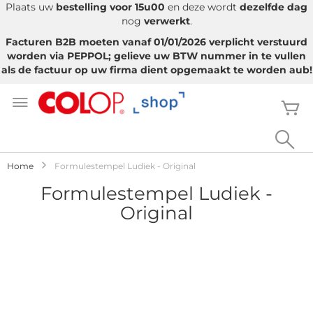
Plaats uw
bestelling voor 15u00
en deze wordt
dezelfde dag
nog
verwerkt
.
Facturen B2B moeten vanaf 01/01/2026 verplicht verstuurd
worden via PEPPOL; gelieve uw BTW nummer in te vullen
als de factuur op uw firma dient opgemaakt te worden aub!
Ga
naar
W
de
inhoud
Sea
Home
Formulestempel Ludiek - Original
Formulestempel Ludiek -
Original
Ga
naar
het
einde
van