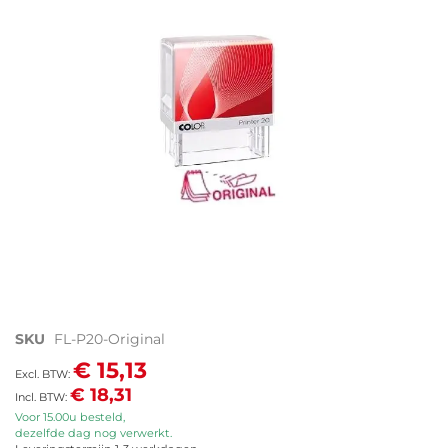
de
afbeeldingen-
gallerij
Ga
SKU
FL-P20-Original
naar
€ 15,13
het
€ 18,31
begin
van
Voor 15.00u besteld,
dezelfde dag nog verwerkt.
de