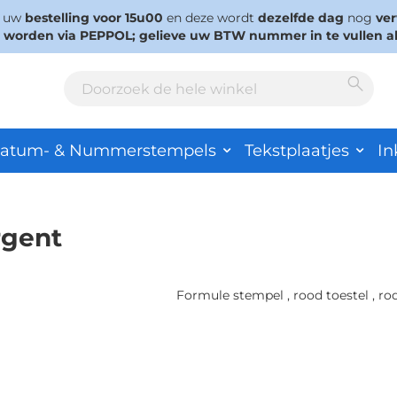
s uw
bestelling voor 15u00
en deze wordt
dezelfde dag
nog
ve
d worden via PEPPOL; gelieve uw BTW nummer in te vullen a
Sear
Search
atum- & Nummerstempels
Tekstplaatjes
In
rgent
Formule stempel , rood toestel , ro