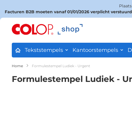
Plaat
Facturen B2B moeten vanaf 01/01/2026 verplicht verstuur
Ga
naar
de
inhoud
Tekststempels
Kantoorstempels
D
Home
Formulestempel Ludiek - Urgent
Formulestempel Ludiek - U
Ga
naar
het
einde
van
de
afbeeldingen-