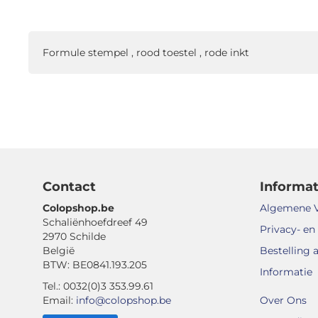
naar
het
begin
Formule stempel , rood toestel , rode inkt
van
de
afbeeldingen-
gallerij
Contact
Informat
Colopshop.be
Algemene 
Schaliënhoefdreef 49
Privacy- en
2970 Schilde
België
Bestelling 
BTW: BE0841.193.205
Informatie
Tel.: 0032(0)3 353.99.61
Email:
info@colopshop.be
Over Ons