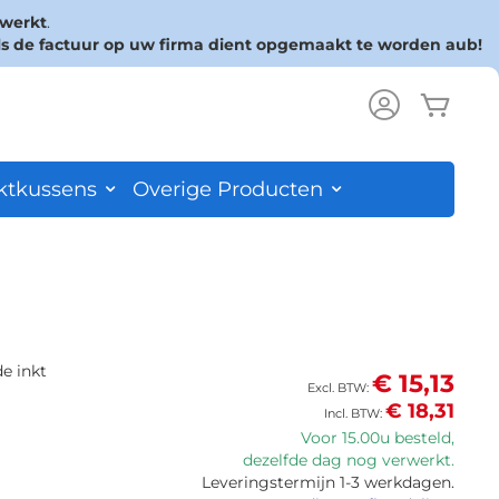
rwerkt
.
ls de factuur op uw firma dient opgemaakt te worden aub!
Wink
ch
ktkussens
Overige Producten
de inkt
€ 15,13
€ 18,31
Voor 15.00u besteld,
dezelfde dag nog verwerkt.
Leveringstermijn 1-3 werkdagen.