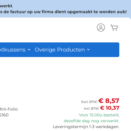
rwerkt
.
ls de factuur op uw firma dient opgemaakt te worden aub!
Wink
ch
ktkussens
Overige Producten
€ 8,57
€ 10,37
Mini-Folio
 S160
Voor 15.00u besteld,
dezelfde dag nog verwerkt.
Leveringstermijn 1-3 werkdagen.