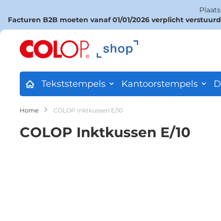
Plaat
Facturen B2B moeten vanaf 01/01/2026 verplicht verstuur
Ga
naar
de
inhoud
Tekststempels
Kantoorstempels
D
Home
COLOP Inktkussen E/10
COLOP Inktkussen E/10
Ga
naar
het
einde
van
de
afbeeldingen-