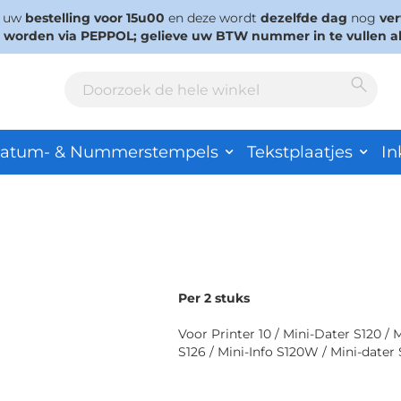
s uw
bestelling voor 15u00
en deze wordt
dezelfde dag
nog
ve
d worden via PEPPOL; gelieve uw BTW nummer in te vullen a
Sear
Search
atum- & Nummerstempels
Tekstplaatjes
In
Per 2 stuks
Voor Printer 10 / Mini-Dater S120 / 
S126 / Mini-Info S120W / Mini-dater