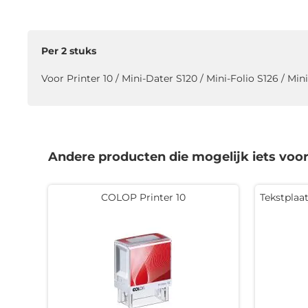
naar
het
begin
Per 2 stuks
van
de
Voor Printer 10 / Mini-Dater S120 / Mini-Folio S126 / Min
afbeeldingen-
gallerij
Andere producten die mogelijk iets voor 
COLOP Printer 10
Tekstplaat