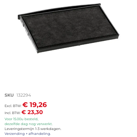
afbeeldingen-
gallerij
Ga
SKU
132294
naar
€ 19,26
het
€ 23,30
begin
van
Voor 15.00u besteld,
dezelfde dag nog verwerkt.
de
Leveringstermijn 1-3 werkdagen.
afbeeldingen-
Verzending + afhandeling.