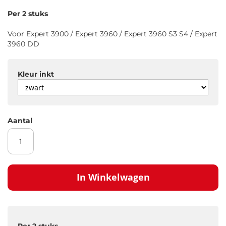
gallerij
Per 2 stuks
Voor Expert 3900 / Expert 3960 / Expert 3960 S3 S4 / Expert
3960 DD
Kleur inkt
Aantal
In Winkelwagen
Per 2 stuks