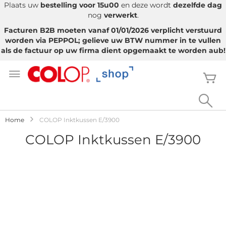
Plaats uw
bestelling voor 15u00
en deze wordt
dezelfde dag
nog
verwerkt
.
Facturen B2B moeten vanaf 01/01/2026 verplicht verstuurd
worden via PEPPOL; gelieve uw BTW nummer in te vullen
als de factuur op uw firma dient opgemaakt te worden aub!
Ga
naar
W
de
inhoud
Sea
Home
COLOP Inktkussen E/3900
COLOP Inktkussen E/3900
Ga
naar
het
einde
van
de