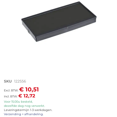
afbeeldingen-
gallerij
Ga
SKU
122556
naar
€ 10,51
het
€ 12,72
begin
van
Voor 15.00u besteld,
dezelfde dag nog verwerkt.
de
Leveringstermijn 1-3 werkdagen.
afbeeldingen-
Verzending + afhandeling.