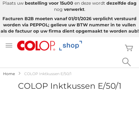
Plaats uw
bestelling voor 15u00
en deze wordt
dezelfde dag
nog
verwerkt
.
Facturen B2B moeten vanaf 01/01/2026 verplicht verstuurd
worden via PEPPOL; gelieve uw BTW nummer in te vullen
als de factuur op uw firma dient opgemaakt te worden aub!
Ga
naar
W
de
inhoud
Sea
Home
COLOP Inktkussen E/50/1
COLOP Inktkussen E/50/1
Ga
naar
het
einde
van
de