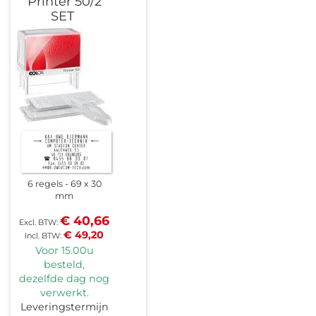
Printer 50/2
SET
6 regels
69 x 30
mm
€ 40,66
€ 49,20
Voor 15.00u
besteld,
dezelfde dag nog
verwerkt.
Leveringstermijn