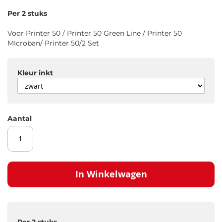
gallerij
Per 2 stuks
Voor Printer 50 / Printer 50 Green Line / Printer 50
MIcroban/ Printer 50/2 Set
Kleur inkt
Aantal
In Winkelwagen
Per 2 stuks