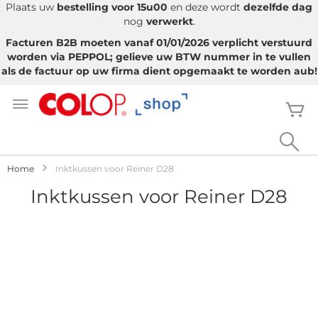
Plaats uw
bestelling voor 15u00
en deze wordt
dezelfde dag
nog
verwerkt
.
Facturen B2B moeten vanaf 01/01/2026 verplicht verstuurd
worden via PEPPOL; gelieve uw BTW nummer in te vullen
als de factuur op uw firma dient opgemaakt te worden aub!
Ga
naar
W
de
inhoud
Sea
Home
Inktkussen voor Reiner D28
Inktkussen voor Reiner D28
Ga
naar
het
einde
van
de