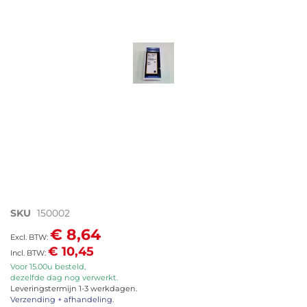
afbeeldingen-
gallerij
Ga
SKU
150002
naar
€ 8,64
het
€ 10,45
begin
van
Voor 15.00u besteld,
dezelfde dag nog verwerkt.
de
Leveringstermijn 1-3 werkdagen.
afbeeldingen-
Verzending + afhandeling.