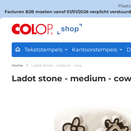
Plaat
Facturen B2B moeten vanaf 01/01/2026 verplicht verstuur
Ga
naar
de
inhoud
Tekststempels
Kantoorstempels
D
Home
Ladot stone - medium - cow
Ladot stone - medium - co
Ga
naar
het
einde
van
de
afbeeldingen-