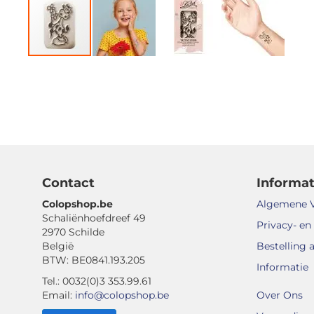
Ga
naar
het
begin
van
de
afbeeldingen-
gallerij
Contact
Informat
Colopshop.be
Algemene 
Schaliënhoefdreef 49
Privacy- en
2970 Schilde
België
Bestelling 
BTW: BE0841.193.205
Informatie
Tel.: 0032(0)3 353.99.61
Email:
info@colopshop.be
Over Ons