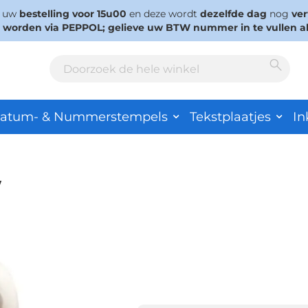
s uw
bestelling voor 15u00
en deze wordt
dezelfde dag
nog
ve
d worden via PEPPOL; gelieve uw BTW nummer in te vullen a
Sear
Search
atum- & Nummerstempels
Tekstplaatjes
In
w