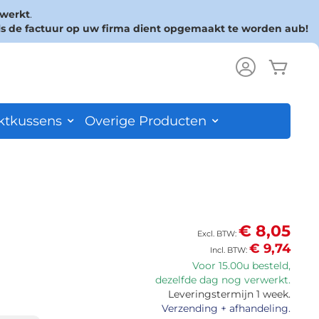
rwerkt
.
ls de factuur op uw firma dient opgemaakt te worden aub!
Wink
ch
ktkussens
Overige Producten
€ 8,05
€ 9,74
Voor 15.00u besteld,
dezelfde dag nog verwerkt.
Leveringstermijn 1 week.
Verzending + afhandeling.