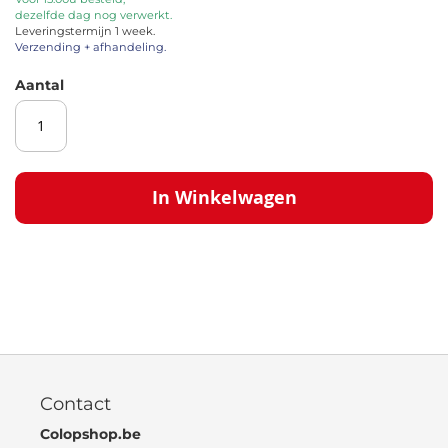
dezelfde dag nog verwerkt.
de
Leveringstermijn 1 week.
afbeeldingen-
Verzending + afhandeling.
gallerij
Aantal
In Winkelwagen
Contact
Colopshop.be