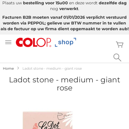
Plaats uw
bestelling voor 15u00
en deze wordt
dezelfde dag
nog
verwerkt
.
Facturen B2B moeten vanaf 01/01/2026 verplicht verstuurd
worden via PEPPOL; gelieve uw BTW nummer in te vullen
als de factuur op uw firma dient opgemaakt te worden aub!
Ga
naar
W
de
inhoud
Sea
Home
Ladot stone - medium - giant rose
Ladot stone - medium - giant
rose
Ga
naar
het
einde
van