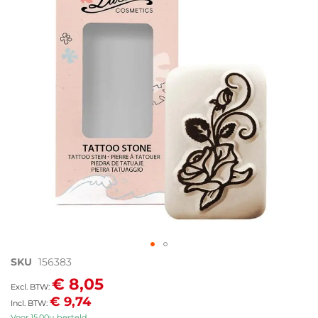
de
afbeeldingen-
gallerij
Ga
SKU
156383
naar
€ 8,05
het
€ 9,74
begin
van
Voor 15.00u besteld,