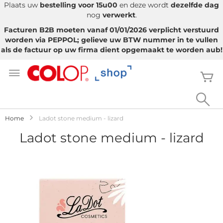
Plaats uw
bestelling voor 15u00
en deze wordt
dezelfde dag
nog
verwerkt
.
Facturen B2B moeten vanaf 01/01/2026 verplicht verstuurd
worden via PEPPOL; gelieve uw BTW nummer in te vullen
als de factuur op uw firma dient opgemaakt te worden aub!
Ga
naar
W
de
inhoud
Sea
Home
Ladot stone medium - lizard
Ladot stone medium - lizard
Ga
naar
het
einde
van
de