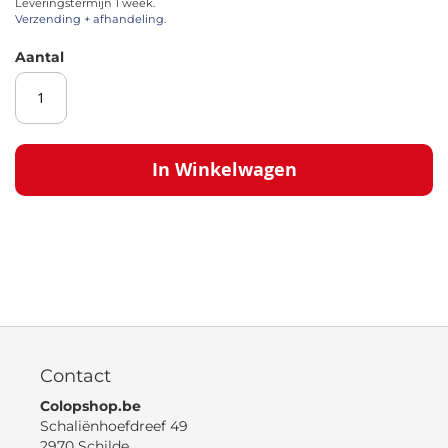
Leveringstermijn 1 week.
afbeeldingen-
Verzending + afhandeling.
gallerij
Aantal
In Winkelwagen
Contact
Colopshop.be
Schaliënhoefdreef 49
2970 Schilde