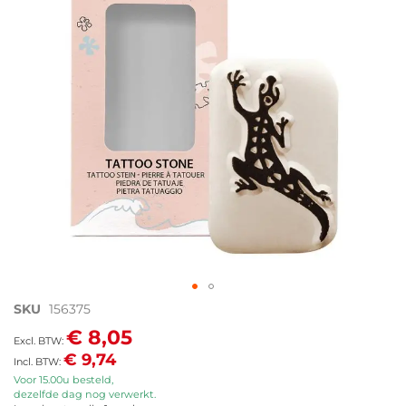
afbeeldingen-
gallerij
Ga
SKU
156375
naar
€ 8,05
het
€ 9,74
begin
van
Voor 15.00u besteld,
dezelfde dag nog verwerkt.
de