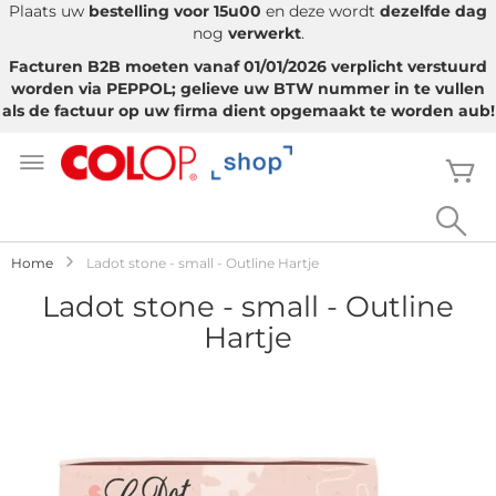
Plaats uw
bestelling voor 15u00
en deze wordt
dezelfde dag
nog
verwerkt
.
Facturen B2B moeten vanaf 01/01/2026 verplicht verstuurd
worden via PEPPOL; gelieve uw BTW nummer in te vullen
als de factuur op uw firma dient opgemaakt te worden aub!
Ga
naar
W
de
inhoud
Sea
Home
Ladot stone - small - Outline Hartje
Ladot stone - small - Outline
Hartje
Ga
naar
het
einde
van