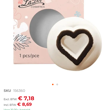
de
afbeeldingen-
gallerij
Ga
SKU
156360
naar
€ 7,18
het
€ 8,69
begin
van
Voor 15.00u besteld,