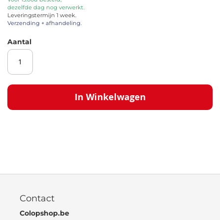
dezelfde dag nog verwerkt.
de
Leveringstermijn 1 week.
afbeeldingen-
Verzending + afhandeling.
gallerij
Aantal
In Winkelwagen
Contact
Colopshop.be