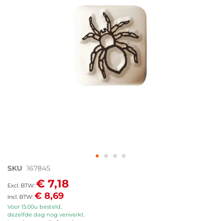
afbeeldingen-
gallerij
Ga
SKU
167845
naar
€ 7,18
het
€ 8,69
begin
van
Voor 15.00u besteld,
dezelfde dag nog verwerkt.
de