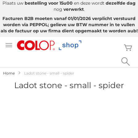
Plaats uw
bestelling voor 15u00
en deze wordt
dezelfde dag
nog
verwerkt
.
Facturen B2B moeten vanaf 01/01/2026 verplicht verstuurd
worden via PEPPOL; gelieve uw BTW nummer in te vullen
als de factuur op uw firma dient opgemaakt te worden aub!
Ga
naar
W
de
inhoud
Sea
Home
Ladot stone - small - spider
Ladot stone - small - spider
Ga
naar
het
einde
van
de