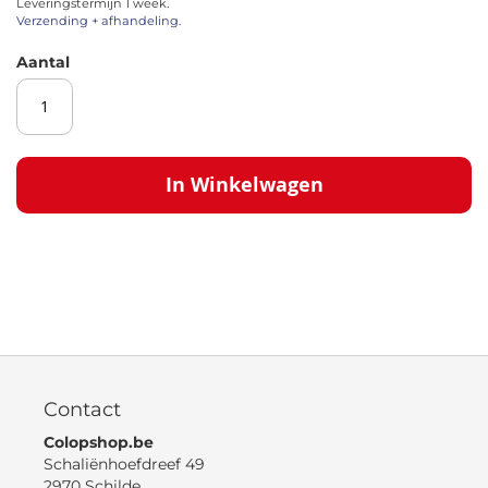
Leveringstermijn 1 week.
afbeeldingen-
Verzending + afhandeling.
gallerij
Aantal
In Winkelwagen
Contact
Colopshop.be
Schaliënhoefdreef 49
2970 Schilde