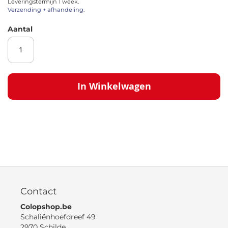
Leveringstermijn 1 week.
afbeeldingen-
Verzending + afhandeling.
gallerij
Aantal
In Winkelwagen
Contact
Colopshop.be
Schaliënhoefdreef 49
2970 Schilde