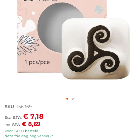
afbeeldingen-
gallerij
Ga
SKU
156369
naar
€ 7,18
het
€ 8,69
begin
van
Voor 15.00u besteld,
dezelfde dag nog verwerkt.
de