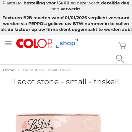
Plaats uw
bestelling voor 15u00
en deze wordt
dezelfde dag
nog
verwerkt
.
Facturen B2B moeten vanaf 01/01/2026 verplicht verstuurd
worden via PEPPOL; gelieve uw BTW nummer in te vullen
als de factuur op uw firma dient opgemaakt te worden aub!
Ga
naar
W
de
inhoud
Sea
Home
Ladot stone - small - triskell
Ladot stone - small - triskell
Ga
naar
het
einde
van
de