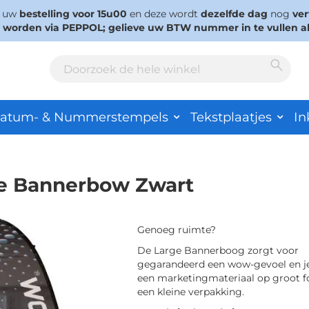
s uw
bestelling voor 15u00
en deze wordt
dezelfde dag
nog
ve
d worden via PEPPOL; gelieve uw BTW nummer in te vullen a
Sear
Search
atum- & Nummerstempels
Tekstplaatjes
In
te Bannerbow Zwart
Genoeg ruimte?
De Large Bannerboog zorgt voor
gegarandeerd een wow-gevoel en je
een marketingmateriaal op groot f
een kleine verpakking.