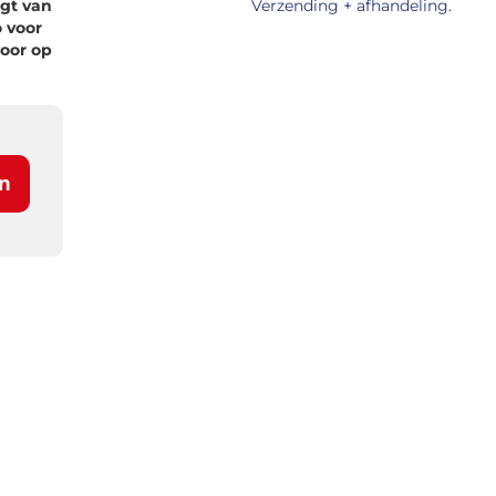
ngt van
Verzending + afhandeling.
o voor
oor op
n