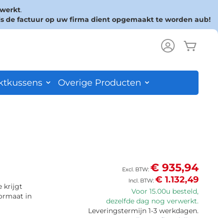
rwerkt
.
ls de factuur op uw firma dient opgemaakt te worden aub!
Wink
ch
ktkussens
Overige Producten
€ 935,94
€ 1.132,49
 krijgt
Voor 15.00u besteld,
ormaat in
dezelfde dag nog verwerkt.
Leveringstermijn 1-3 werkdagen.