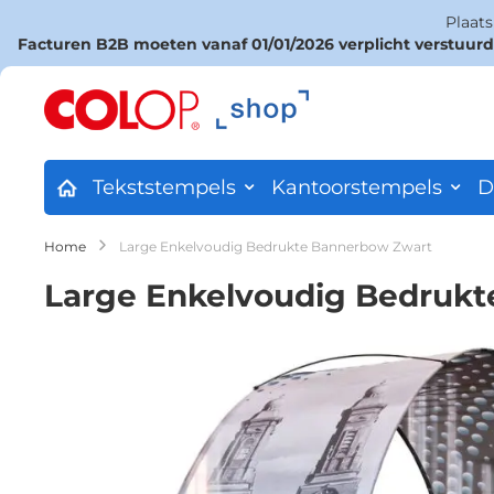
Plaat
Facturen B2B moeten vanaf 01/01/2026 verplicht verstuur
Ga
naar
de
inhoud
Tekststempels
Kantoorstempels
D
Home
Large Enkelvoudig Bedrukte Bannerbow Zwart
Large Enkelvoudig Bedruk
Ga
naar
het
einde
van
de
afbeeldingen-