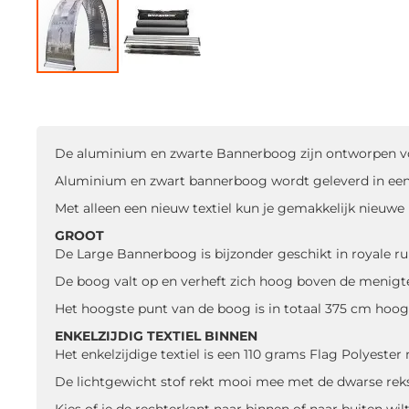
Ga
naar
het
begin
De aluminium en zwarte Bannerboog zijn ontworpen voor
van
de
Aluminium en zwart bannerboog wordt geleverd in een 
afbeeldingen-
Met alleen een nieuw textiel kun je gemakkelijk nieuwe
gallerij
GROOT
De Large Bannerboog is bijzonder geschikt in royale ru
De boog valt op en verheft zich hoog boven de menigt
Het hoogste punt van de boog is in totaal 375 cm hoog
ENKELZIJDIG TEXTIEL BINNEN
Het enkelzijdige textiel is een 110 grams Flag Polyest
De lichtgewicht stof rekt mooi mee met de dwarse re