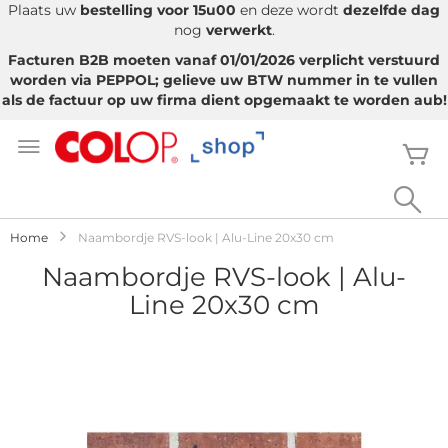
Plaats uw
bestelling voor 15u00
en deze wordt
dezelfde dag
nog
verwerkt
.
Facturen B2B moeten vanaf 01/01/2026 verplicht verstuurd
worden via PEPPOL; gelieve uw BTW nummer in te vullen
als de factuur op uw firma dient opgemaakt te worden aub!
Ga
naar
W
de
inhoud
Sea
Home
Naambordje RVS-look | Alu-Line 20x30 cm
Naambordje RVS-look | Alu-
Line 20x30 cm
Ga
naar
het
einde
van