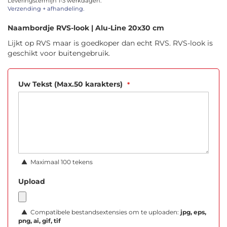
Leveringstermijn 1-3 werkdagen.
afbeeldingen-
Verzending + afhandeling.
gallerij
Naambordje RVS-look | Alu-Line 20x30 cm
Lijkt op RVS maar is goedkoper dan echt RVS. RVS-look is
geschikt voor buitengebruik.
Uw Tekst (Max.50 karakters)
Maximaal 100 tekens
Upload
Compatibele bestandsextensies om te uploaden:
jpg, eps,
png, ai, gif, tif