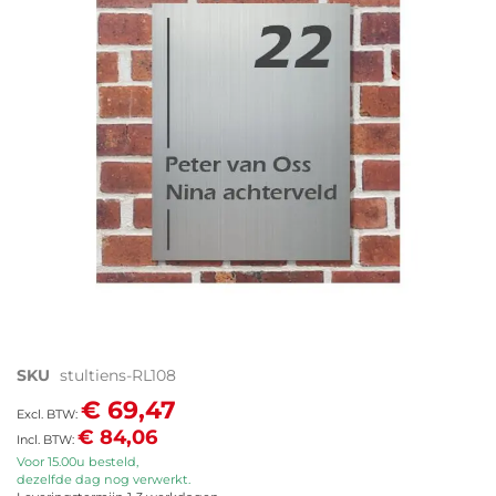
de
afbeeldingen-
gallerij
Ga
SKU
stultiens-RL108
naar
€ 69,47
het
€ 84,06
begin
van
Voor 15.00u besteld,
dezelfde dag nog verwerkt.
de