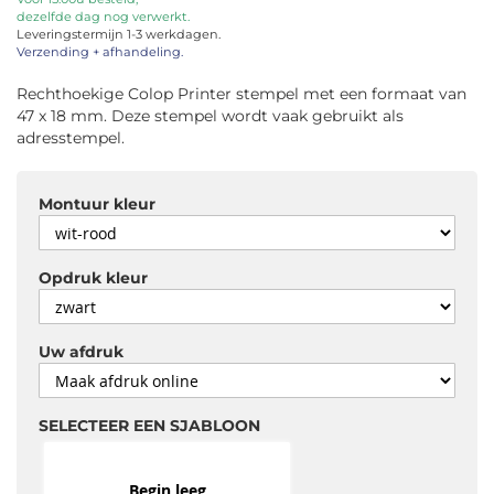
dezelfde dag nog verwerkt.
de
Leveringstermijn 1-3 werkdagen.
afbeeldingen-
Verzending + afhandeling.
gallerij
Rechthoekige Colop Printer stempel met een formaat van
47 x 18 mm. Deze stempel wordt vaak gebruikt als
adresstempel.
Montuur kleur
Opdruk kleur
Uw afdruk
SELECTEER EEN SJABLOON
Begin leeg