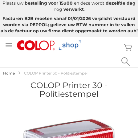
Plaats uw
bestelling voor 15u00
en deze wordt
dezelfde dag
nog
verwerkt
.
Facturen B2B moeten vanaf 01/01/2026 verplicht verstuurd
worden via PEPPOL; gelieve uw BTW nummer in te vullen
als de factuur op uw firma dient opgemaakt te worden aub!
Ga
naar
W
de
inhoud
Sea
Home
COLOP Printer 30 - Politiestempel
COLOP Printer 30 -
Politiestempel
Ga
naar
het
einde
van