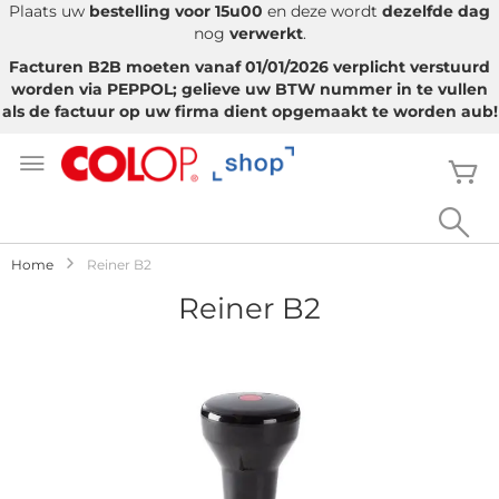
Plaats uw
bestelling voor 15u00
en deze wordt
dezelfde dag
nog
verwerkt
.
Facturen B2B moeten vanaf 01/01/2026 verplicht verstuurd
worden via PEPPOL; gelieve uw BTW nummer in te vullen
als de factuur op uw firma dient opgemaakt te worden aub!
Ga
naar
W
de
inhoud
Sea
Home
Reiner B2
Reiner B2
Ga
naar
het
einde
van
de