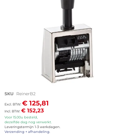
afbeeldingen-
gallerij
Ga
SKU
ReinerB2
naar
€ 125,81
het
€ 152,23
begin
van
Voor 15.00u besteld,
dezelfde dag nog verwerkt.
de
Leveringstermijn 1-3 werkdagen.
afbeeldingen-
Verzending + afhandeling.