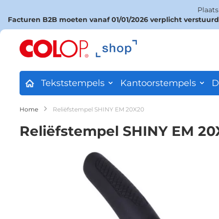
Plaat
Facturen B2B moeten vanaf 01/01/2026 verplicht verstuur
Ga
naar
de
inhoud
Tekststempels
Kantoorstempels
D
Home
Reliëfstempel SHINY EM 20X20
Reliëfstempel SHINY EM 20
Ga
naar
het
einde
van
de
afbeeldingen-