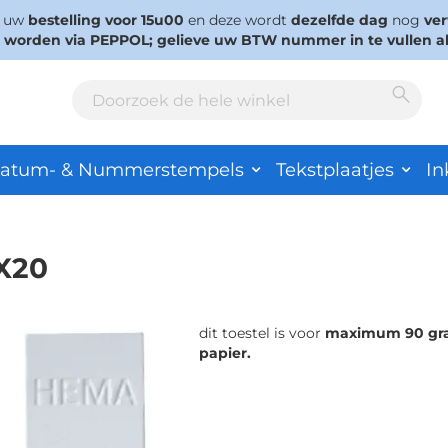
s uw
bestelling voor 15u00
en deze wordt
dezelfde dag
nog
ve
d worden via PEPPOL; gelieve uw BTW nummer in te vullen a
Sear
Search
atum- & Nummerstempels
Tekstplaatjes
In
X20
dit toestel is voor
maximum 90 gr
papier.