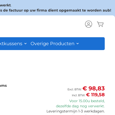
rwerkt
.
ls de factuur op uw firma dient opgemaakt te worden aub!
Wink
ch
ktkussens
Overige Producten
ams
€ 98,83
€ 119,58
Voor 15.00u besteld,
dezelfde dag nog verwerkt.
Leveringstermijn 1-3 werkdagen.