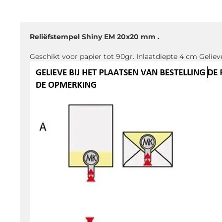
naar
het
begin
Reliëfstempel Shiny EM 20x20 mm .
van
de
Geschikt voor papier tot 90gr. Inlaatdiepte 4 cm Geliev
afbeeldingen-
gallerij