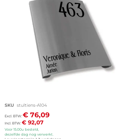
de
afbeeldingen-
gallerij
Ga
SKU
stultiens-A104
naar
€ 76,09
het
€ 92,07
begin
van
Voor 15.00u besteld,
dezelfde dag nog verwerkt.
de