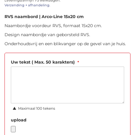
Leveringstermijn 1-3 werkdagen.
afbeeldingen-
Verzending + afhandeling.
gallerij
RVS naambord | Arco-Line 15x20 cm
Naambordje voordeur RVS, formaat 15x20 cm.
Design naambordje van geborsteld RVS.
Onderhoudsvrij en een blikvanger op de gevel van je huis.
Uw tekst ( Max. 50 karakters)
Maximaal 100 tekens
upload