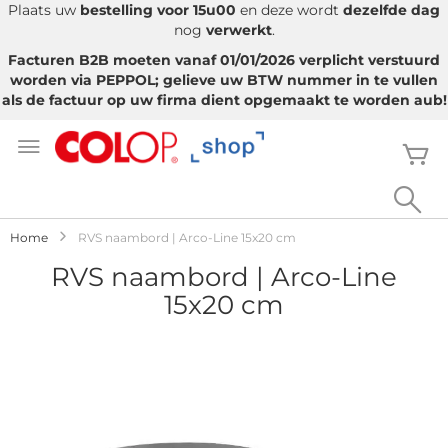
Plaats uw
bestelling voor 15u00
en deze wordt
dezelfde dag
nog
verwerkt
.
Facturen B2B moeten vanaf 01/01/2026 verplicht verstuurd
worden via PEPPOL; gelieve uw BTW nummer in te vullen
als de factuur op uw firma dient opgemaakt te worden aub!
Ga
naar
W
de
inhoud
Sea
Home
RVS naambord | Arco-Line 15x20 cm
RVS naambord | Arco-Line
15x20 cm
Ga
naar
het
einde
van