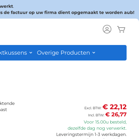
rwerkt
.
ls de factuur op uw firma dient opgemaakt te worden aub!
Wink
ch
ktkussens
Overige Producten
nktende
€ 22,12
ast
€ 26,77
Voor 15.00u besteld,
dezelfde dag nog verwerkt.
Leveringstermijn 1-3 werkdagen.