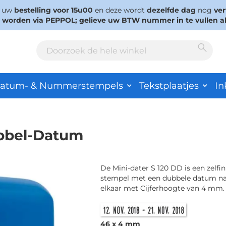
s uw
bestelling voor 15u00
en deze wordt
dezelfde dag
nog
ve
d worden via PEPPOL; gelieve uw BTW nummer in te vullen a
Sear
Search
atum- & Nummerstempels
Tekstplaatjes
In
ubbel-Datum
De Mini-dater S 120 DD is een zelfi
stempel met een dubbele datum na
elkaar met Cijferhoogte van 4 mm.
46 x 4 mm