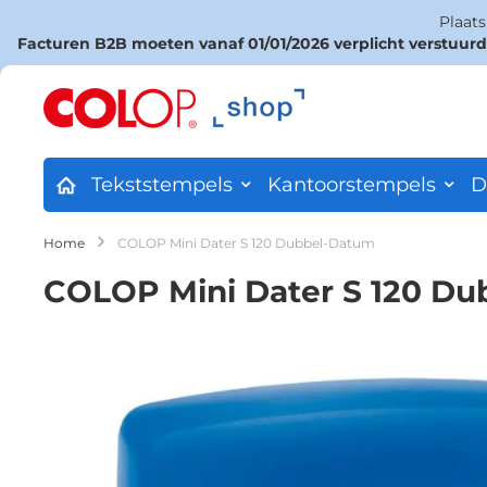
Plaat
Facturen B2B moeten vanaf 01/01/2026 verplicht verstuur
Ga
naar
de
inhoud
Tekststempels
Kantoorstempels
D
Home
COLOP Mini Dater S 120 Dubbel-Datum
COLOP Mini Dater S 120 D
Ga
naar
het
einde
van
de
afbeeldingen-