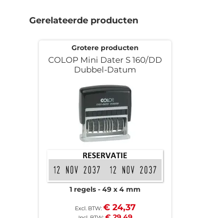
naar
het
Gerelateerde producten
begin
van
de
Grotere producten
afbeeldingen-
COLOP Mini Dater S 160/DD
gallerij
Dubbel-Datum
1 regels
49 x 4 mm
€ 24,37
€ 29,49