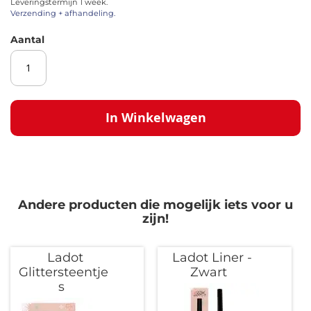
Leveringstermijn 1 week.
afbeeldingen-
Verzending + afhandeling.
gallerij
Aantal
In Winkelwagen
Andere producten die mogelijk iets voor u
zijn!
Ladot
Ladot Liner -
Glittersteentje
Zwart
s