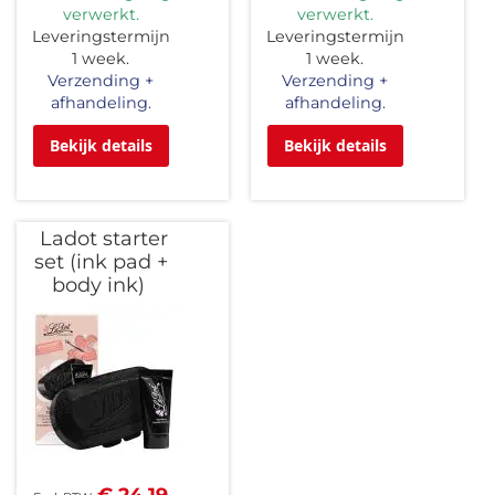
verwerkt.
verwerkt.
Leveringstermijn
Leveringstermijn
1 week.
1 week.
Verzending +
Verzending +
afhandeling.
afhandeling.
Bekijk details
Bekijk details
Ladot starter
set (ink pad +
body ink)
€ 24,19