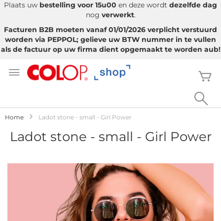
Plaats uw
bestelling voor 15u00
en deze wordt
dezelfde dag
nog
verwerkt
.
Facturen B2B moeten vanaf 01/01/2026 verplicht verstuurd
worden via PEPPOL; gelieve uw BTW nummer in te vullen
als de factuur op uw firma dient opgemaakt te worden aub!
Ga
naar
W
de
inhoud
Sea
Home
Ladot stone - small - Girl Power
Ladot stone - small - Girl Power
Ga
naar
het
einde
van
de